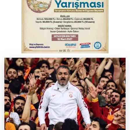
Bursa'da Mustafa Keser'den müzik ve
kahkaha dolu gece
İnegöl'de orman yangını; Havadan ve
karadan müdahale başlatıldı
Bursa'da korkutan kazada 4 yaralı