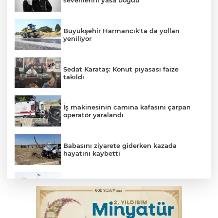
sevenlerini yasa boğdu
Büyükşehir Harmancık'ta da yolları
yeniliyor
Sedat Karataş: Konut piyasası faize
takıldı
İş makinesinin camına kafasını çarpan
operatör yaralandı
Babasını ziyarete giderken kazada
hayatını kaybetti
Beyaz Saray ile Taylor Swift arasında telif
savaşı