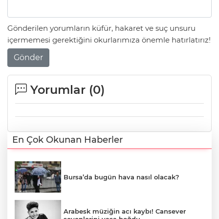
Gönderilen yorumların küfür, hakaret ve suç unsuru
içermemesi gerektiğini okurlarımıza önemle hatırlatırız!
Gönder
Yorumlar (
0
)
En Çok Okunan Haberler
Bursa’da bugün hava nasıl olacak?
Arabesk müziğin acı kaybı! Cansever