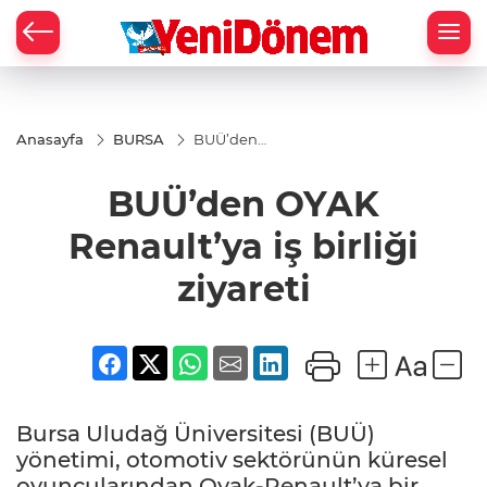
Zİ
Anasayfa
BURSA
BUÜ’den
OYAK
Renault’ya
BUÜ’den OYAK
iş birliği
ziyareti
Renault’ya iş birliği
ziyareti
Bursa Uludağ Üniversitesi (BUÜ)
yönetimi, otomotiv sektörünün küresel
oyuncularından Oyak-Renault’ya bir