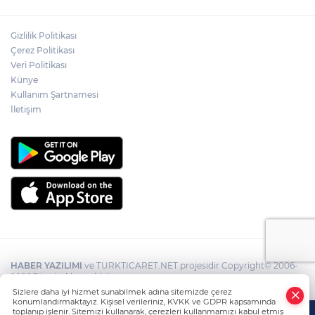
Gizlilik Politikası
Çerez Politikası
Veri Politikası
Künye
Kullanım Şartnamesi
İletişim
HABER YAZILIMI
ve TURKTICARET.NET projesidir Copyright© 2006-
2026 Tüm hakları saklıdır.
Sizlere daha iyi hizmet sunabilmek adına sitemizde çerez
konumlandırmaktayız. Kişisel verileriniz, KVKK ve GDPR kapsamında
toplanıp işlenir. Sitemizi kullanarak, çerezleri kullanmamızı kabul etmiş