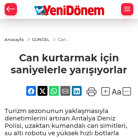
Zİ
Anasayfa
GÜNCEL
Can
kurtarmak
için
Can kurtarmak için
saniyelerle
yarışıyorlar
saniyelerle yarışıyorlar
Turizm sezonunun yaklaşmasıyla
denetimlerini artıran Antalya Deniz
Polisi, uzaktan kumandalı can simitleri,
su altı robotu ve yüksek hızlı botlarla