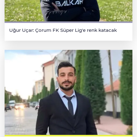
Uğur Uçar: Çorum FK Süper Lig'e renk katacak