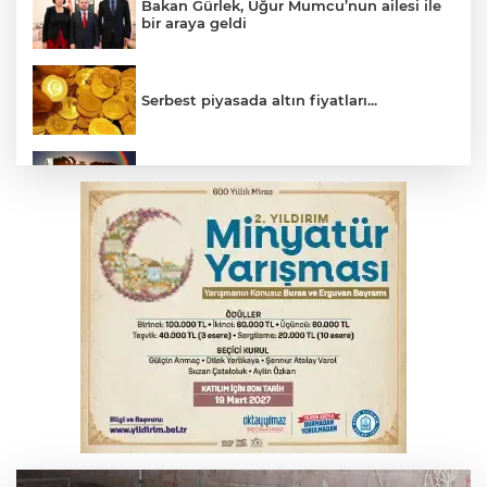
Bakan Gürlek, Uğur Mumcu’nun ailesi ile
bir araya geldi
Serbest piyasada altın fiyatları...
Bursa’da bugün hava nasıl olacak?
Osmangazi’de iş arayanlara destek
Yargıtay’dan primle çalışanlara müjde
YENİ Parti Genel Başkanı Özel'den
Çerçeve Yasa yorumu