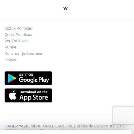
Gizlilik Politikası
Çerez Politikası
Veri Politikası
Künye
Kullanım Şartnamesi
İletişim
HABER YAZILIMI
ve TURKTICARET.NET projesidir Copyright© 2006-
2026 Tüm hakları saklıdır.