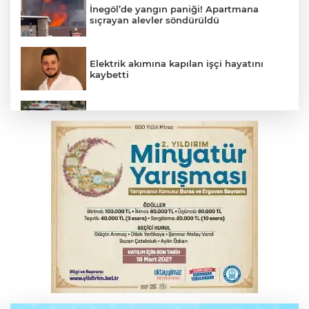
İnegöl’de yangın paniği! Apartmana
sıçrayan alevler söndürüldü
Elektrik akımına kapılan işçi hayatını
kaybetti
Bursa’da bugün hava nasıl olacak?
İş makinesinin camına kafasını çarpan
operatör yaralandı
Babasını ziyarete giderken kazada
hayatını kaybetti
İnegöl'de orman yangını; Havadan ve
karadan müdahale başlatıldı