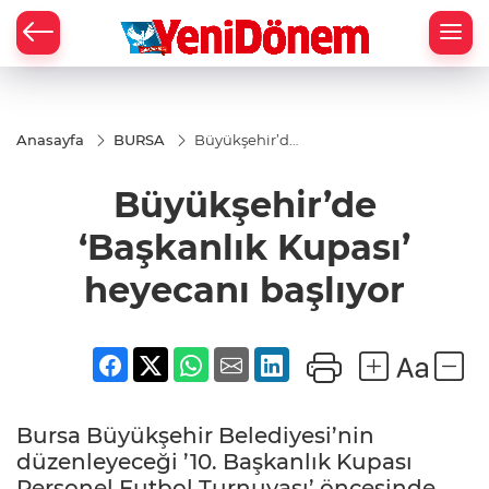
Zİ
Anasayfa
BURSA
Büyükşehir’de
‘Başkanlık
Kupası’
Büyükşehir’de
heyecanı
başlıyor
‘Başkanlık Kupası’
heyecanı başlıyor
Bursa Büyükşehir Belediyesi’nin
düzenleyeceği ’10. Başkanlık Kupası
Personel Futbol Turnuvası’ öncesinde