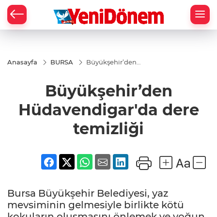
Zİ
Anasayfa
BURSA
Büyükşehir’den
Hüdavendigar'da
dere temizliği
Büyükşehir’den
Hüdavendigar'da dere
temizliği
Bursa Büyükşehir Belediyesi, yaz
mevsiminin gelmesiyle birlikte kötü
kokuların oluşmasını önlemek ve yoğun