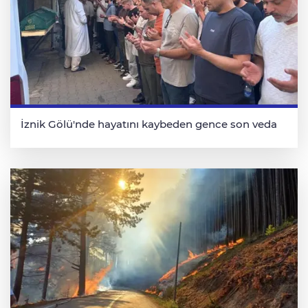
İznik Gölü'nde hayatını kaybeden gence son veda