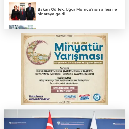
Bakan Gürlek, Uğur Mumcu’nun ailesi ile
bir araya geldi
Benzine dev indirim! Pompaya fiyatlarına
yansıyacak mı?
YENİ Parti Genel Başkanı Özel'den
Çerçeve Yasa yorumu
Serbest piyasada döviz fiyatları
Serbest piyasada altın fiyatları...