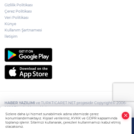
Gizlilik Politikası
Çerez Politikası
Veri Politikası
Künye
Kullanım Şartnamesi
İletişim
HABER YAZILIMI
ve TURKTICARET.NET projesidir Copyright© 2006-
2026 Tüm hakları saklıdır.
Sizlere daha iyi hizmet sunabilmek adına sitemizde çerez
konumlandırmaktayız. Kişisel verileriniz, KVKK ve GDPR kapsamında
toplanıp işlenir. Sitemizi kullanarak, çerezleri kullanmamızı kabul etmiş
olacaksınız.
Anasayfa
Haber Ara
Yazarlar