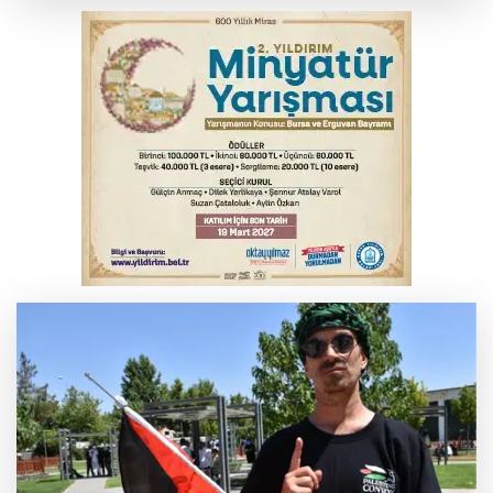
Büyükşehir Harmancık'ta da yolları
yeniliyor
İnegöl’de yangın paniği! Apartmana
sıçrayan alevler söndürüldü
6. Perseid Meteor Yağmuru Gözlem
Etkinliği Karacabey'de gökyüzü
tutkunlarını buluşturacak
Fetih coşkusu Keles'e taşındı