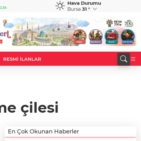
Hava Durumu
GBP
CHF
0,34
64,4131
%0,42
59,0619
%0,85
Bursa
31 °
RESMİ İLANLAR
e çilesi
En Çok Okunan Haberler