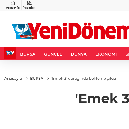
VND
GAU/TRY
3
%-0,22
0,0018
%0,32
6.660,84
%2,59
Anasayfa
Yazarlar
BURSA
GÜNCEL
DÜNYA
EKONOMİ
S
Anasayfa
BURSA
'Emek 3' durağında bekleme çilesi
'Emek 3