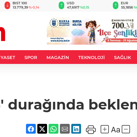
BIST 100
USD
EUR
13.779,39
%-0,14
47,6917
%0,15
55,1856
%
İYASET
SPOR
MAGAZİN
TEKNOLOJİ
SAĞLIK
' durağında beklem