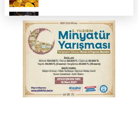
Yargıtay’dan primle çalışanlara müjde
Bursa’da bugün hava nasıl olacak?
Osmangazi’de iş arayanlara destek
TOFAŞ Basketbol'da sağlık kontrolleri
başladı