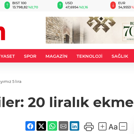
BIST 100
USD
EUR
13.798,82
%0,70
47,6954
%0,16
54,9553
%
İYASET
SPOR
MAGAZİN
TEKNOLOJİ
SAĞLIK
yımız 5 lira
ler: 20 liralık ekm