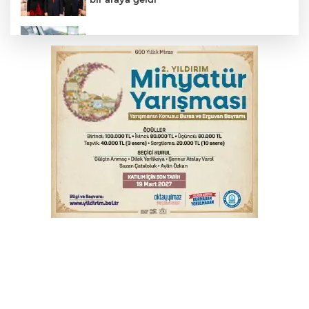
Benzine dev indirim! Pompaya fiyatlarına
yansıyacak mı?
YENİ Parti Genel Başkanı Özel'den
Çerçeve Yasa yorumu
Serbest piyasada döviz fiyatları
Serbest piyasada altın fiyatları...