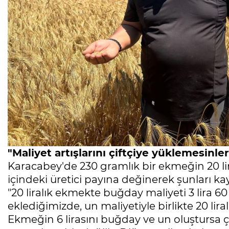
"Maliyet artışlarını çiftçiye yüklemesinler
Karacabey'de 230 gramlık bir ekmeğin 20 lira
içindeki üretici payına değinerek şunları kay
"20 liralık ekmekte buğday maliyeti 3 lira 6
eklediğimizde, un maliyetiyle birlikte 20 lir
Ekmeğin 6 lirasını buğday ve un oluştursa çi