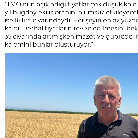
"TMO'nun açıkladığı fiyatlar çok düşük kald
yıl buğday ekiliş oranını olumsuz etkileyece
ise 16 lira civarındaydı. Her şeyin en az yüz
kaldı. Derhal fiyatların revize edilmesini bek
35 civarında artmışken mazot ve gübrede ina
kalemini bunlar oluşturuyor."