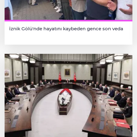
İznik Gölü'nde hayatını kaybeden gence son veda