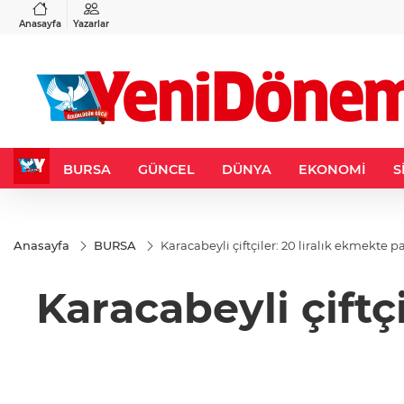
VND
GAU/TRY
3
%-0,22
0,0018
%0,21
6.533,63
%0,63
Anasayfa
Yazarlar
BURSA
GÜNCEL
DÜNYA
EKONOMİ
S
Anasayfa
BURSA
Karacabeyli çiftçiler: 20 liralık ekmekte pa
Karacabeyli çiftçi