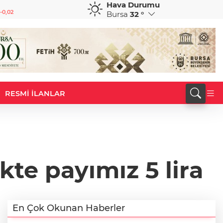
Hava Durumu
GBP
CHF
-0,02
64,1900
%0,07
58,6763
%0,20
Bursa
32 °
RESMİ İLANLAR
ekte payımız 5 lira
En Çok Okunan Haberler