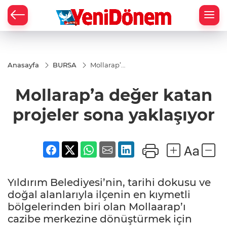
Zİ
Anasayfa
BURSA
Mollarap’a
değer
katan
Mollarap’a değer katan
projeler
sona
yaklaşıyor
projeler sona yaklaşıyor
Yıldırım Belediyesi’nin, tarihi dokusu ve
doğal alanlarıyla ilçenin en kıymetli
bölgelerinden biri olan Mollaarap’ı
cazibe merkezine dönüştürmek için