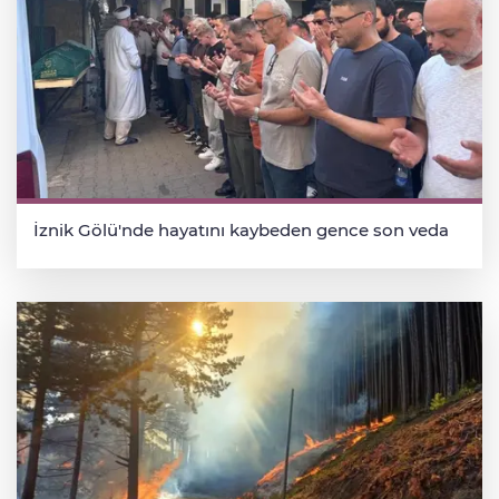
İznik Gölü'nde hayatını kaybeden gence son veda