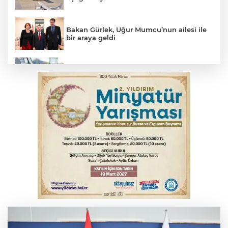
Bakan Gürlek, Uğur Mumcu’nun ailesi ile
bir araya geldi
Benzine dev indirim! Pompaya fiyatlarına
yansıyacak mı?
YENİ Parti Genel Başkanı Özel'den
Çerçeve Yasa yorumu
Serbest piyasada döviz fiyatları
Serbest piyasada altın fiyatları...