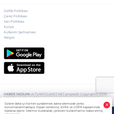
Gizlilik Politikası
Çerez Politikası
Veri Politikası
Künye
Kullanım Şartnamesi
İletişim
HABER YAZILIMI
ve TURKTICARET.NET projesidir Copyright© 2006-
2026 Tüm hakları saklıdır.
Sizlere daha iyi hizmet sunabilmek adına sitemizde çerez
konumlandırmaktayız. Kişisel verileriniz, KVKK ve GDPR kapsamında
toplanıp işlenir. Sitemizi kullanarak, çerezleri kullanmamızı kabul etmiş