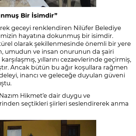
nmuş Bir İsimdir”
rek geceyi renklendiren Nilüfer Belediye
mizin hayatına dokunmuş bir isimdir.
türel olarak şekillenmesinde önemli bir yere
enin, umudun ve insan onurunun da şairi
arşılaşmış, yıllarını cezaevlerinde geçirmiş,
ır. Ancak bütün bu ağır koşullara rağmen
eleyi, inancı ve geleceğe duyulan güveni
ştu.
 Nazım Hikmet’e dair duygu ve
rinden seçtikleri şiirleri seslendirerek anma