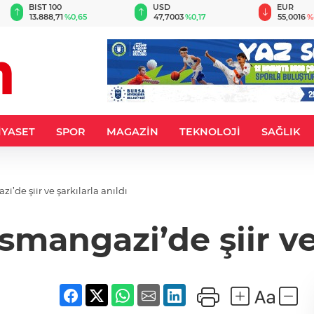
BIST 100
USD
EUR
13.888,71
%0,65
47,7003
%0,17
55,0016
%
İYASET
SPOR
MAGAZİN
TEKNOLOJİ
SAĞLIK
iir ve şarkılarla anıldı ​​​​​​​
gazi’de şiir ve şarkıl