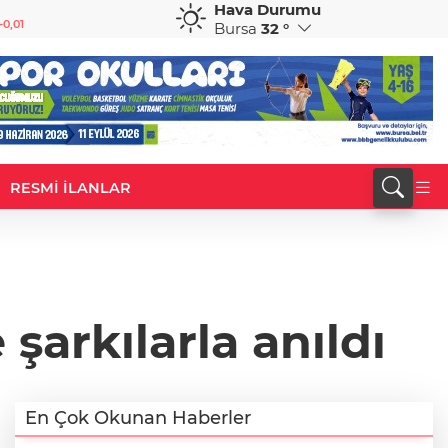
Hava Durumu
GBP
CHF
-0,01
64,1932
%0,05
58,7659
%0,34
Bursa
32 °
RESMİ İLANLAR
arla anıldı ​​​​​​​
En Çok Okunan Haberler