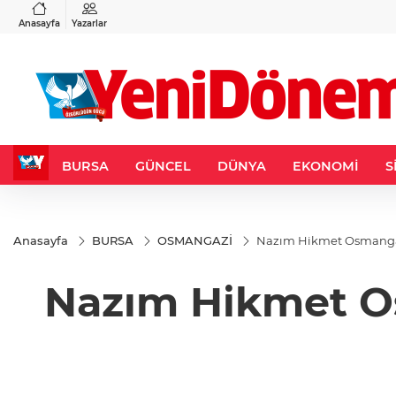
VND
GAU/TRY
3
%-0,22
0,0018
%0,27
6.580,39
%1,35
Anasayfa
Yazarlar
BURSA
GÜNCEL
DÜNYA
EKONOMİ
S
Anasayfa
BURSA
OSMANGAZİ
Nazım Hikmet Osmangazi’de ş
Nazım Hikmet Osman