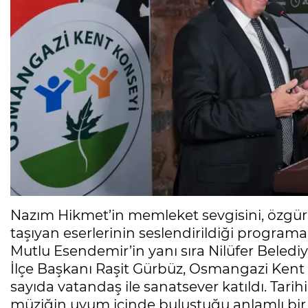
Nazım Hikmet’in memleket sevgisini, özgürl
taşıyan eserlerinin seslendirildiği progra
Mutlu Esendemir’in yanı sıra Nilüfer Bele
İlçe Başkanı Raşit Gürbüz, Osmangazi Kent 
sayıda vatandaş ile sanatsever katıldı. Tarih
müziğin uyum içinde buluştuğu anlamlı bir