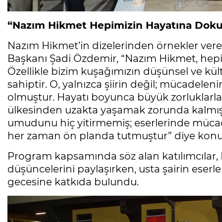
“Nazım Hikmet Hepimizin Hayatına Doku
Nazım Hikmet’in dizelerinden örnekler vere
Başkanı Şadi Özdemir, “Nazım Hikmet, hepi
Özellikle bizim kuşağımızın düşünsel ve kül
sahiptir. O, yalnızca şiirin değil; mücadel
olmuştur. Hayatı boyunca büyük zorluklarla k
ülkesinden uzakta yaşamak zorunda kalmışt
umudunu hiç yitirmemiş; eserlerinde mücad
her zaman ön planda tutmuştur” diye konu
Program kapsamında söz alan katılımcılar,
düşüncelerini paylaşırken, usta şairin eserle
gecesine katkıda bulundu.