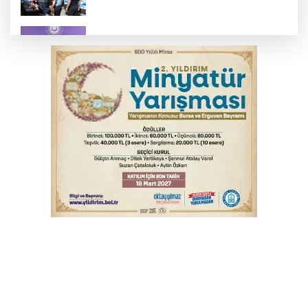
MSB: YAŞ kararları devletimize ve
milletimize hayırlı olsun
YENİ Parti Genel Başkanı Özel'den
Çerçeve Yasa yorumu
Serbest piyasada altın fiyatları...
Osmangazi’de iş arayanlara destek