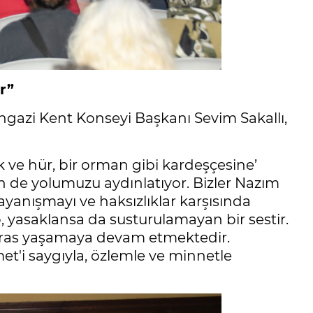
r”
azi Kent Konseyi Başkanı Sevim Sakallı,
 ve hür, bir orman gibi kardeşçesine’
n de yolumuzu aydınlatıyor. Bizler Nazım
ayanışmayı ve haksızlıklar karşısında
, yasaklansa da susturulamayan bir sestir.
ı miras yaşamaya devam etmektedir.
et'i saygıyla, özlemle ve minnetle