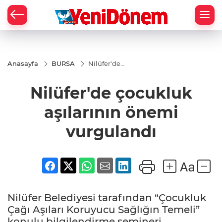
Zİ
Anasayfa
BURSA
Nilüfer'de
çocukluk
aşılarının
Nilüfer'de çocukluk
önemi
vurgulandı
aşılarının önemi
vurgulandı
Nilüfer Belediyesi tarafından “Çocukluk
Çağı Aşıları Koruyucu Sağlığın Temeli”
konulu bilgilendirme semineri