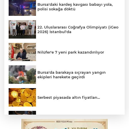
Bursa'daki kardeş kavgası babayı yola,
polisi sokağa döktü
22. Uluslararası Coğrafya Olimpiyatı (iGeo
2026) İstanbul'da
Nilüfer'e 7 yeni park kazandırılıyor
Bursa'da barakaya sıçrayan yangın
ekipleri harekete geçirdi
Serbest piyasada altın fiyatları...
Yargıtay’dan primle çalışanlara müjde