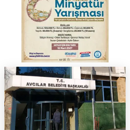
Bursa’da bugün hava nasıl olacak?
Osmangazi’de iş arayanlara destek
TOFAŞ Basketbol'da sağlık kontrolleri
başladı