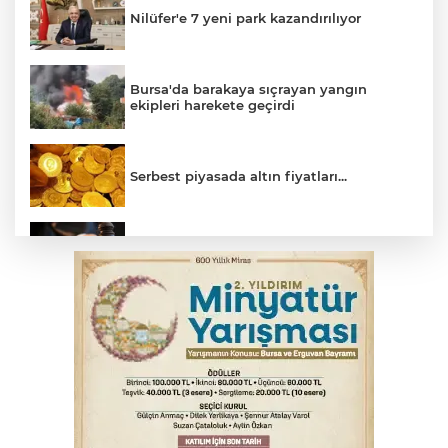
Nilüfer'e 7 yeni park kazandırılıyor
Bursa'da barakaya sıçrayan yangın
ekipleri harekete geçirdi
Serbest piyasada altın fiyatları...
Yargıtay’dan primle çalışanlara müjde
Bursa’da bugün hava nasıl olacak?
Osmangazi’de iş arayanlara destek