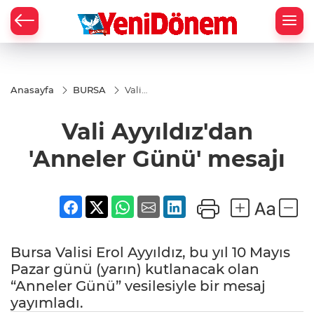
Zİ
Anasayfa
BURSA
Vali
Ayyıldız'dan
'Anneler
Vali Ayyıldız'dan
Günü'
mesajı
'Anneler Günü' mesajı
Bursa Valisi Erol Ayyıldız, bu yıl 10 Mayıs
Pazar günü (yarın) kutlanacak olan
“Anneler Günü” vesilesiyle bir mesaj
yayımladı.