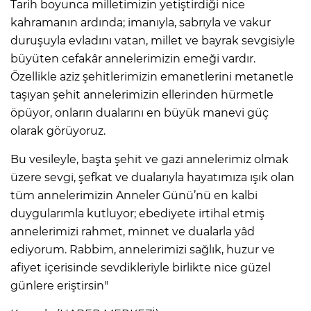
Tarih boyunca milletimizin yetiştirdiği nice
kahramanın ardında; imanıyla, sabrıyla ve vakur
duruşuyla evladını vatan, millet ve bayrak sevgisiyle
büyüten cefakâr annelerimizin emeği vardır.
Özellikle aziz şehitlerimizin emanetlerini metanetle
taşıyan şehit annelerimizin ellerinden hürmetle
öpüyor, onların dualarını en büyük manevi güç
olarak görüyoruz.
Bu vesileyle, başta şehit ve gazi annelerimiz olmak
üzere sevgi, şefkat ve dualarıyla hayatımıza ışık olan
tüm annelerimizin Anneler Günü’nü en kalbi
duygularımla kutluyor; ebediyete irtihal etmiş
annelerimizi rahmet, minnet ve dualarla yâd
ediyorum. Rabbim, annelerimizi sağlık, huzur ve
afiyet içerisinde sevdikleriyle birlikte nice güzel
günlere eriştirsin"