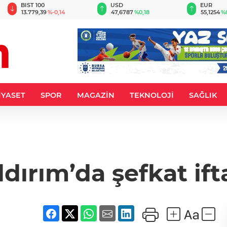
BIST 100
USD
EUR
13.779,39
%-0,14
47,6787
%0,18
55,1254
%
İYASET
SPOR
MAGAZİN
TEKNOLOJİ
SAĞLIK
ldırım’da şefkat ift