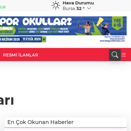
Hava Durumu
GBP
CHF
0,32
64,3468
%0,38
59,0083
%0,82
Bursa
32 °
RESMİ İLANLAR
arı
En Çok Okunan Haberler