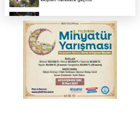
Yargıtay’dan primle çalışanlara müjde
TOFAŞ Basketbol'da sağlık kontrolleri
başladı
Bursa’da bugün hava nasıl olacak?
Osmangazi’de iş arayanlara destek