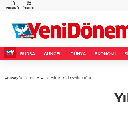
VND
GAU/TRY
3
%-0,22
0,0018
%0,32
6.660,55
%2,59
Anasayfa
Yazarlar
BURSA
GÜNCEL
DÜNYA
EKONOMİ
S
Anasayfa
BURSA
Yıldırım’da şefkat iftarı
Yı