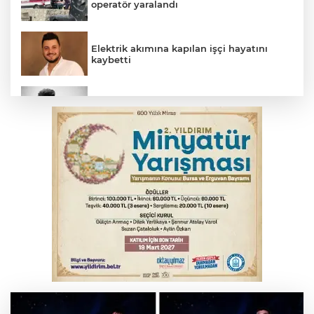
operatör yaralandı
Elektrik akımına kapılan işçi hayatını
kaybetti
Arabesk müziğin acı kaybı! Cansever
sevenlerini yasa boğdu
Babasını ziyarete giderken kazada
hayatını kaybetti
Bursa’da bugün hava nasıl olacak?
İnegöl'de orman yangını; Havadan ve
karadan müdahale başlatıldı