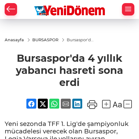
Zİ
Anasayfa
BURSASPOR
Bursaspor'da
4 yıllık
yabancı
Bursaspor'da 4 yıllık
hasreti sona
erdi
yabancı hasreti sona
erdi
Yeni sezonda TFF 1. Lig'de şampiyonluk
mücadelesi verecek olan Bursaspor,
Legia Varşova ile yollarını ayıran