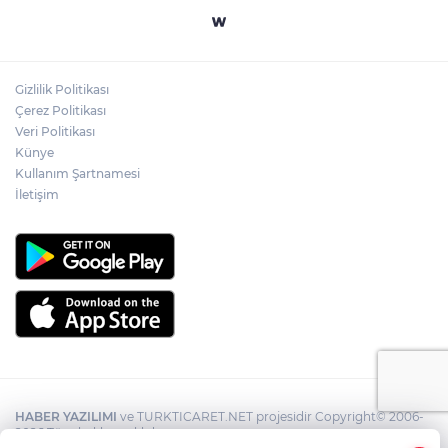
Gizlilik Politikası
Çerez Politikası
Veri Politikası
Künye
Kullanım Şartnamesi
İletişim
HABER YAZILIMI
ve TURKTICARET.NET projesidir Copyright© 2006-
2026 Tüm hakları saklıdır.