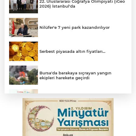
22. Uluslararası Coğrafya Olimpiyatı (iGeo
2026) İstanbul'da
Nilüfer'e 7 yeni park kazandırılıyor
Serbest piyasada altın fiyatları...
Bursa'da barakaya sıçrayan yangın
ekipleri harekete geçirdi
Osmangazi’de iş arayanlara destek
TOFAŞ Basketbol'da sağlık kontrolleri
başladı