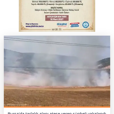
Yargıtay’dan primle çalışanlara müjde
Bursa’da bugün hava nasıl olacak?
Bursa'da tarlalık alanı ateşe veren şüpheli yakalandı