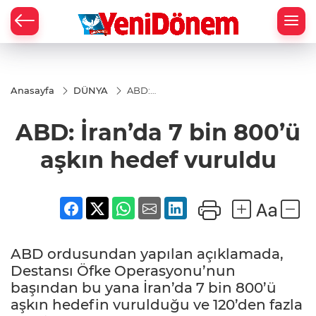
Zİ
Anasayfa
DÜNYA
ABD:
İran’da
7 bin
ABD: İran’da 7 bin 800’ü
800’ü
aşkın
hedef
aşkın hedef vuruldu
vuruldu
ABD ordusundan yapılan açıklamada,
Destansı Öfke Operasyonu’nun
başından bu yana İran’da 7 bin 800’ü
aşkın hedefin vurulduğu ve 120’den fazla