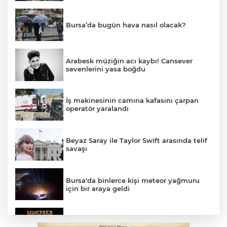
Bursa’da bugün hava nasıl olacak?
Arabesk müziğin acı kaybı! Cansever
sevenlerini yasa boğdu
İş makinesinin camına kafasını çarpan
operatör yaralandı
Beyaz Saray ile Taylor Swift arasında telif
savaşı
Bursa'da binlerce kişi meteor yağmuru
için bir araya geldi
Bursa'da Mustafa Keser'den müzik ve