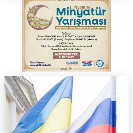
kahkaha dolu gece
İnegöl'de orman yangını; Havadan ve
karadan müdahale başlatıldı
Bursa'da korkutan kazada 4 yaralı
Bursa’da otomobil alevlere teslim oldu!
Geriye enkazı kaldı