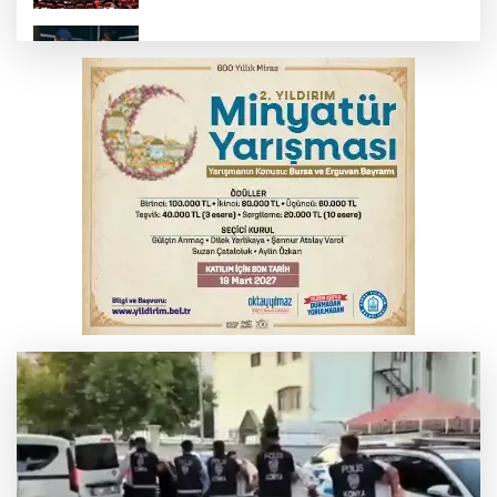
Bursa’da yasa dışı bahis operasyonu: 3
kişi tutuklandı
İnegöl’de yangın paniği! Apartmana
sıçrayan alevler söndürüldü
Serbest piyasada döviz fiyatları
Otomobil kanala uçtu: 2 yaralı