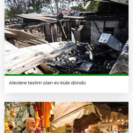
Alevlere teslim olan ev küle döndü