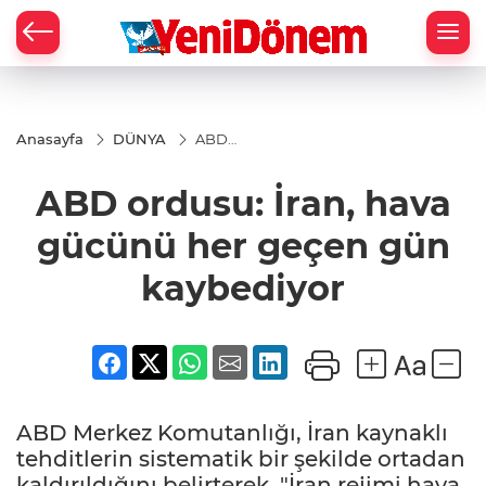
Zİ
Anasayfa
DÜNYA
ABD
ordusu:
İran, hava
ABD ordusu: İran, hava
gücünü
her geçen
gün
gücünü her geçen gün
kaybediyor
kaybediyor
ABD Merkez Komutanlığı, İran kaynaklı
tehditlerin sistematik bir şekilde ortadan
kaldırıldığını belirterek, "İran rejimi hava