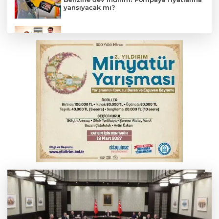
yansıyacak mı?
Bakan Gürlek, Uğur Mumcu’nun ailesi ile
bir araya geldi
Bursa'da alkollü sürücü mahalleyi savaş
alanına çevirdi
Serbest piyasada altın fiyatları...
Serbest piyasada döviz fiyatları