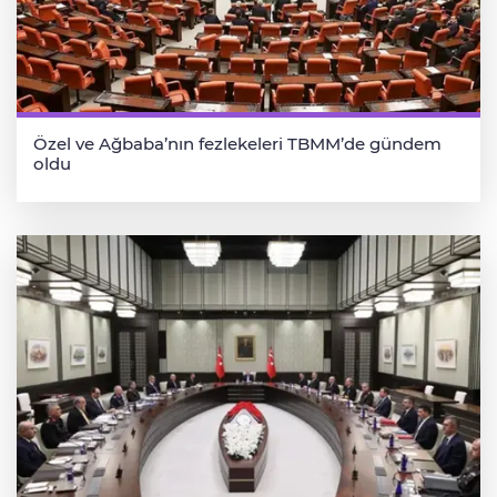
Özel ve Ağbaba’nın fezlekeleri TBMM’de gündem
oldu