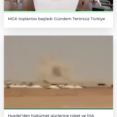
MGK toplantısı başladı: Gündem Terörsüz Türkiye
Husiler’den hükümet güçlerine roket ve İHA