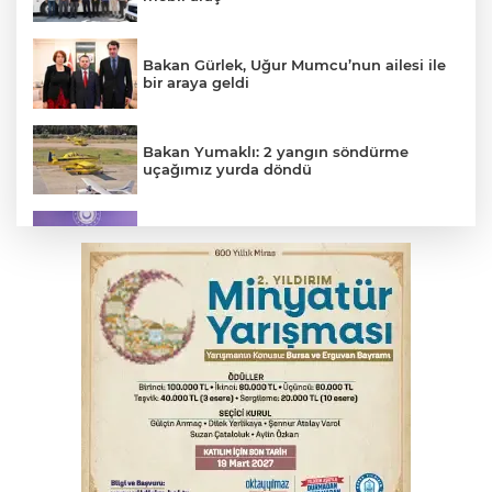
Bakan Gürlek, Uğur Mumcu’nun ailesi ile
bir araya geldi
Bakan Yumaklı: 2 yangın söndürme
uçağımız yurda döndü
MSB: YAŞ kararları devletimize ve
milletimize hayırlı olsun
YENİ Parti Genel Başkanı Özel'den
Çerçeve Yasa yorumu
Osmangazi’de kaldırım işgaline geçit yok