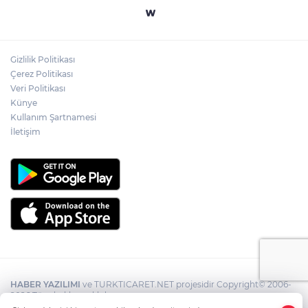
Gizlilik Politikası
Çerez Politikası
Veri Politikası
Künye
Kullanım Şartnamesi
İletişim
HABER YAZILIMI
ve TURKTICARET.NET projesidir Copyright© 2006-
2026 Tüm hakları saklıdır.