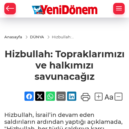
Zİ
Anasayfa
DÜNYA
Hizbullah:
Topraklarımızı
ve halkımızı
Hizbullah: Topraklarımızı
savunacağız
ve halkımızı
savunacağız
Hizbullah, İsrail’in devam eden
saldırıların ardından yaptığı açıklamada,
"Hizbullah, her türlü saldırıya karşı