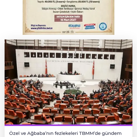
Osmangazi’de kaldırım işgaline geçit yok
Serbest piyasada altın fiyatları...
Özel ve Ağbaba’nın fezlekeleri TBMM’de gündem