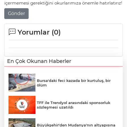
içermemesi gerektiğini okurlarımıza önemle hatırlatırız!
Gönder
Yorumlar (
0
)
En Çok Okunan Haberler
Bursa'daki feci kazada bir kurtuluş, bir
ölüm
TFF ile Trendyol arasındaki sponsorluk
sözleşmesi uzatıldı
Büyükşehir'den Mudanya'nın altyapısına