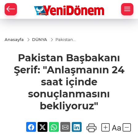
Zİ
Anasayfa
DÜNYA
Pakistan
Başbakanı Şerif:
"Anlaşmanın 24
Pakistan Başbakanı
saat içinde
sonuçlanmasını
bekliyoruz"
Şerif: "Anlaşmanın 24
saat içinde
sonuçlanmasını
bekliyoruz"