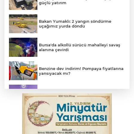
güçlü yatırım
Bakan Yumaklı: 2 yangın söndürme
uçağımız yurda döndü
Bursa'da alkollü sürücü mahalleyi savaş
alanına çevirdi
Benzine dev indirim! Pompaya fiyatlarına
yansıyacak mı?
MSB: YAŞ kararları devletimize ve
milletimize hayırlı olsun
Serbest piyasada döviz fiyatları