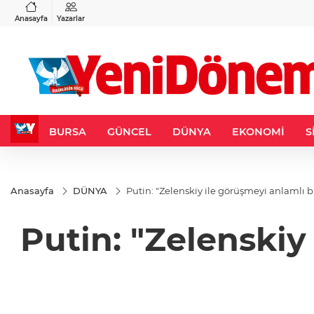
VND
GAU/TRY
3
%-0,22
0,0018
%0,29
6.634,42
%2,18
Anasayfa
Yazarlar
BURSA
GÜNCEL
DÜNYA
EKONOMİ
S
Anasayfa
DÜNYA
Putin: "Zelenskiy ile görüşmeyi anlaml
Putin: "Zelenski