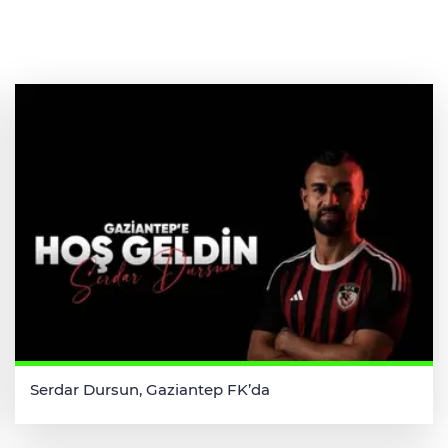
Serdar Dursun, Gaziantep FK’da