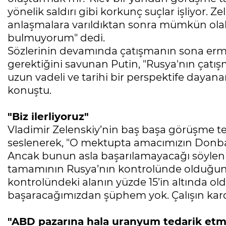
yönelik saldırı gibi korkunç suçlar işliyor. Ze
anlaşmalara varıldıktan sonra mümkün olabi
bulmuyorum" dedi.
Sözlerinin devamında çatışmanın sona ermes
gerektiğini savunan Putin, "Rusya'nın çatış
uzun vadeli ve tarihi bir perspektife dayana
konuştu.
"Biz ilerliyoruz"
Vladimir Zelenskiy’nin baş başa görüşme te
seslenerek, "O mektupta amacımızın Donbass
Ancak bunun asla başarılamayacağı söyleniy
tamamının Rusya’nın kontrolünde olduğun
kontrolündeki alanın yüzde 15’in altında ol
başaracağımızdan şüphem yok. Çalışın kardeş
"ABD pazarına hala uranyum tedarik et