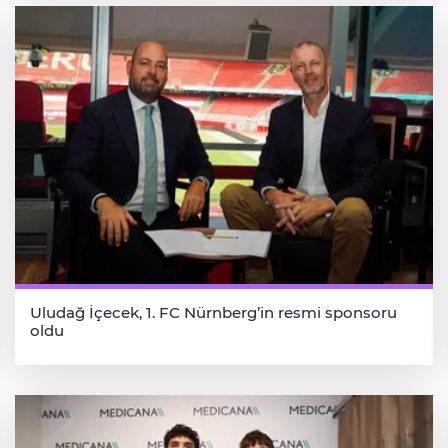
Uludağ İçecek, 1. FC Nürnberg’in resmi sponsoru
oldu