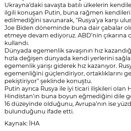
Ukrayna’daki savaşta batılı ülkelerin kendi
ilgili konuşan Putin, buna rağmen kendile
edilmediğini savunarak, "Rusya’ya karşı ulus
Joe Biden döneminde buna dair çabalar ol
etmeye devam ediyoruz. ABD’nin çıkarına ol
kullandı.
Dünyada egemenlik savaşının hız kazandığın
hızla değişen dünyada kendi yerlerini sağl
egemenlik yarışı giderek hız kazanıyor. Rus
egemenliğini güçlendiriyor, ortaklıklarını
pekiştiriyor" şeklinde konuştu.
Putin ayrıca Rusya ile iyi ticari ilişkileri ola
Hindistan’ın buna boyun eğmediğini dile g
16 düzeyinde olduğunu, Avrupa’nın ise yü
bulunduğunu ifade etti.
Kaynak: İHA