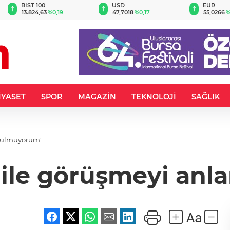
BIST 100
USD
EUR
13.824,63
%0,19
47,7018
%0,17
55,0266
%
İYASET
SPOR
MAGAZİN
TEKNOLOJİ
SAĞLIK
ı bulmuyorum"
y ile görüşmeyi an