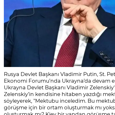
Rusya Devlet Başkanı Vladimir Putin, St. P
Ekonomi Forumu’nda Ukrayna’da devam ede
Ukrayna Devlet Başkanı Vladimir Zelenskiy'i
Zelenskiy’in kendisine hitaben yazdığı mekt
söyleyerek, "Mektubu inceledim. Bu mektub
görüşme için bir ortam oluşturmak mı yok
oluşturmak mı? Kiev bir yandan görüşme ta