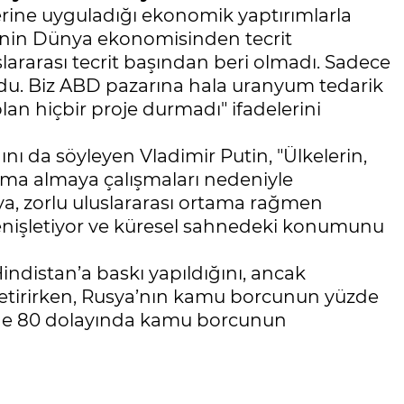
lerine uyguladığı ekonomik yaptırımlarla
rinin Dünya ekonomisinden tecrit
lararası tecrit başından beri olmadı. Sadece
du. Biz ABD pazarına hala uranyum tedarik
an hiçbir proje durmadı" ifadelerini
ı da söyleyen Vladimir Putin, "Ülkelerin,
ama almaya çalışmaları nedeniyle
ya, zorlu uluslararası ortama rağmen
 genişletiyor ve küresel sahnedeki konumunu
n Hindistan’a baskı yapıldığını, ancak
etirirken, Rusya’nın kamu borcunun yüzde
zde 80 dolayında kamu borcunun