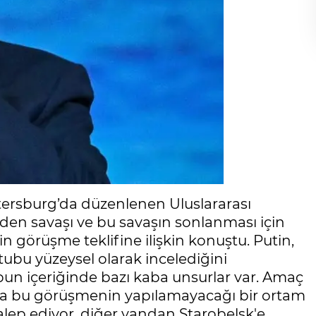
etersburg’da düzenlenen Uluslararası
n savaşı ve bu savaşın sonlanması için
n görüşme teklifine ilişkin konuştu. Putin,
ubu yüzeysel olarak incelediğini
un içeriğinde bazı kaba unsurlar var. Amaç
sa bu görüşmenin yapılamayacağı bir ortam
lep ediyor, diğer yandan Starobelsk'e