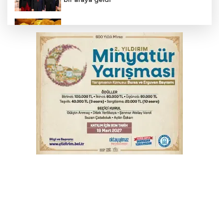
Serbest piyasada altın fiyatları...
Yargıtay’dan primle çalışanlara müjde
Osmangazi’de iş arayanlara destek
Bursa’da bugün hava nasıl olacak?