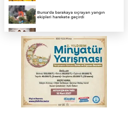
Bursa'da barakaya sıçrayan yangın
ekipleri harekete geçirdi
TOFAŞ Basketbol'da sağlık kontrolleri
başladı
Yargıtay’dan primle çalışanlara müjde
Bursa’da bugün hava nasıl olacak?
Osmangazi’de iş arayanlara destek