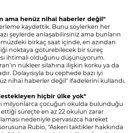
m ama henüz nihai haberler değil"
lerleme kaydettik. Bunu söylerken her
zı şeylerde anlaşabilirsiniz ama bunların
müzdeki birkaç saat içinde, en azından
iği noktaya götürebilecek bir süreç
ası ihtimali olduğunu düşünüyorum.
an’ın nükleer silahına ilişkin korku ya da
r. Dolayısıyla bu cephede bazı iyi
hai haberler değil" ifadelerini kullandı.
estekleyen hiçbir ülke yok"
aşı milyonlarca çocuğun okulda bulunduğu
 ettiği süreçte en az 22 okulun zarar
aması nedeniyle pervasızca hareket
orusuna Rubio, "Askeri taktikler hakkında