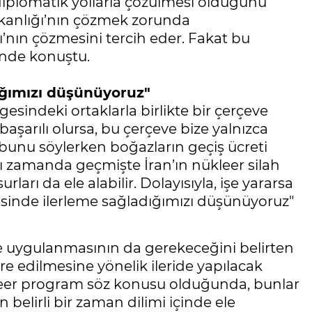
iplomatik yollarla çözülmesi olduğunu
kanlığı’nın çözmek zorunda
’nın çözmesini tercih eder. Fakat bu
inde konuştu.
ığımızı düşünüyoruz"
esindeki ortaklarla birlikte bir çerçeve
başarılı olursa, bu çerçeve bize yalnızca
 bunu söylerken boğazların geçiş ücreti
ı zamanda geçmişte İran’ın nükleer silah
rları da ele alabilir. Dolayısıyla, işe yararsa
esinde ilerleme sağladığımızı düşünüyoruz"
 uygulanmasının da gerekeceğini belirten
re edilmesine yönelik ileride yapılacak
kleer program söz konusu olduğunda, bunlar
elirli bir zaman dilimi içinde ele