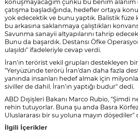
konuşmayacağım çünkü bu benim alanım deği
çatışma başladığında, hedefler ortaya konu
yok edecektik ve bunu yaptık. Balistik füze k
bu arkasına saklanmaya çalıştıkları konvans
Savunma sanayii altyapılarını tahrip edecek
Bunu da başardık. Destansı Öfke Operasyon
ulaşıldı" ifadeleriyle cevap verdi.
İran’ın terörist vekil grupları destekleyen b
"Yeryüzünde terörü İran’dan daha fazla dest
yanında insanları hedef almak için milyonla
siviller de dahil. İran’ın yaptığı budur" dedi.
ABD Dışişleri Bakanı Marco Rubio, "Şimdi ne 
rehin tutuyorlar. Buna şu anda Basra Körfe
Uluslararası bir su yoluna mayın döşediler
İlgili İçerikler