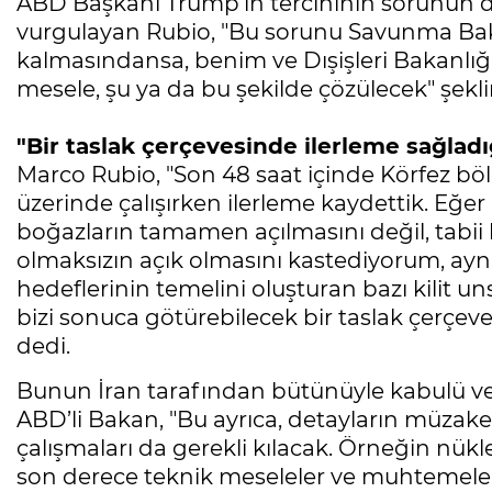
ABD Başkanı Trump’ın tercihinin sorunun d
vurgulayan Rubio, "Bu sorunu Savunma Ba
kalmasındansa, benim ve Dışişleri Bakanlığı
mesele, şu ya da bu şekilde çözülecek" şekl
"Bir taslak çerçevesinde ilerleme sağlad
Marco Rubio, "Son 48 saat içinde Körfez bölg
üzerinde çalışırken ilerleme kaydettik. Eğer 
boğazların tamamen açılmasını değil, tabii
olmaksızın açık olmasını kastediyorum, ayn
hedeflerinin temelini oluşturan bazı kilit unsu
bizi sonuca götürebilecek bir taslak çerçev
dedi.
Bunun İran tarafından bütünüyle kabulü ve
ABD’li Bakan, "Bu ayrıca, detayların müzake
çalışmaları da gerekli kılacak. Örneğin nü
son derece teknik meseleler ve muhtemelen b