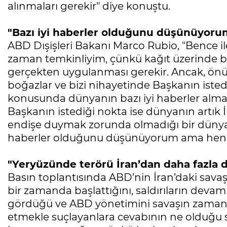
alınmaları gerekir" diye konuştu.
"Bazı iyi haberler olduğunu düşünüyoru
ABD Dışişleri Bakanı Marco Rubio, "Bence i
zaman temkinliyim, çünkü kağıt üzerinde ba
gerçekten uygulanması gerekir. Ancak, önü
boğazlar ve bizi nihayetinde Başkanın isted
konusunda dünyanın bazı iyi haberler alm
Başkanın istediği nokta ise dünyanın artık İr
endişe duymak zorunda olmadığı bir dünyadı
haberler olduğunu düşünüyorum ama henüz ni
"Yeryüzünde terörü İran’dan daha fazla d
Basın toplantısında ABD’nin İran’daki sav
bir zamanda başlattığını, saldırıların devam
gördüğü ve ABD yönetimini savaşın zamanl
etmekle suçlayanlara cevabının ne olduğu s