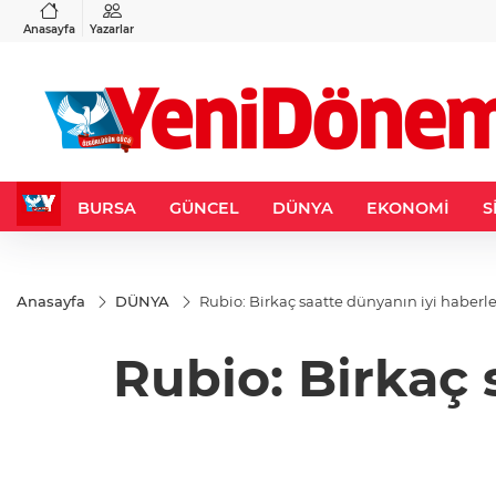
VND
GAU/TRY
3
%-0,22
0,0018
%0,24
6.665,79
%2,67
Anasayfa
Yazarlar
BURSA
GÜNCEL
DÜNYA
EKONOMİ
S
Anasayfa
DÜNYA
Rubio: Birkaç saatte dünyanın iyi haberle
Rubio: Birkaç 