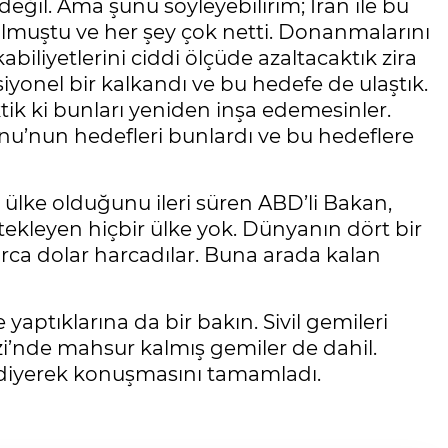
l. Ama şunu söyleyebilirim; İran ile bu
lmuştu ve her şey çok netti. Donanmalarını
abiliyetlerini ciddi ölçüde azaltacaktık zira
iyonel bir kalkandı ve bu hedefe de ulaştık.
tik ki bunları yeniden inşa edemesinler.
u’nun hedefleri bunlardı ve bu hedeflere
ir ülke olduğunu ileri süren ABD’li Bakan,
ekleyen hiçbir ülke yok. Dünyanın dört bir
rca dolar harcadılar. Buna arada kalan
yaptıklarına da bir bakın. Sivil gemileri
zi’nde mahsur kalmış gemiler de dahil.
" diyerek konuşmasını tamamladı.