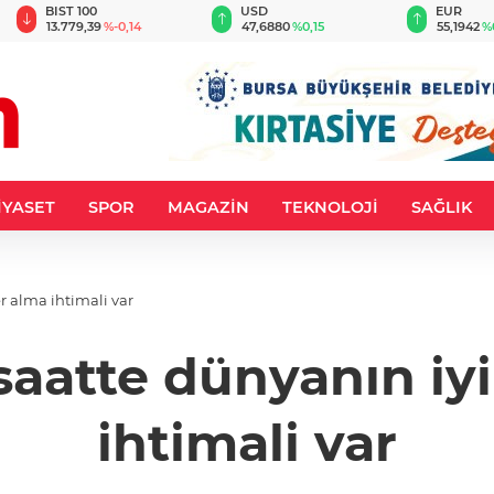
BIST 100
USD
EUR
13.779,39
%-0,14
47,6880
%0,15
55,1942
%
İYASET
SPOR
MAGAZİN
TEKNOLOJİ
SAĞLIK
r alma ihtimali var
saatte dünyanın iy
ihtimali var