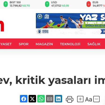
BIST 100
USD
EUR
13.798,82
%0,70
47,5752
%0,05
54,8177
%
İYASET
SPOR
MAGAZİN
TEKNOLOJİ
SAĞLIK
v, kritik yasaları i