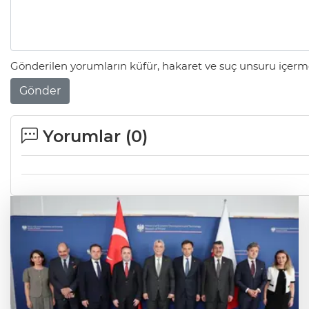
Gönderilen yorumların küfür, hakaret ve suç unsuru içerme
Gönder
Yorumlar (
0
)