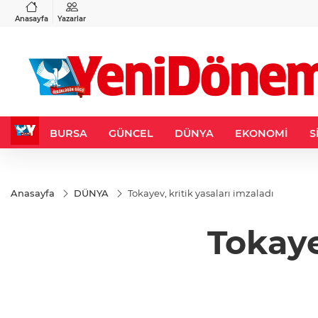
VND
GAU/TRY
6
%0,37
0,0018
%0,03
6.496,98
%0,07
Anasayfa
Yazarlar
BURSA
GÜNCEL
DÜNYA
EKONOMİ
S
Anasayfa
DÜNYA
Tokayev, kritik yasaları imzaladı
Tokaye