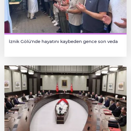
İznik Gölü'nde hayatını kaybeden gence son veda