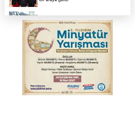
Benzine dev indirim! Pompaya fiyatlarına
yansıyacak mı?
YENİ Parti Genel Başkanı Özel'den
Çerçeve Yasa yorumu
Serbest piyasada döviz fiyatları
Serbest piyasada altın fiyatları...