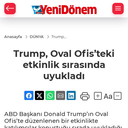
Zİ
Anasayfa
DÜNYA
Trump,
Oval
Ofis’teki
Trump, Oval Ofis’teki
etkinlik
sırasında
uyukladı
etkinlik sırasında
uyukladı
ABD Başkanı Donald Trump’ın Oval
Ofis’te düzenlenen bir etkinlikte
katılımcılar konuştuğu sırada uyukladığı