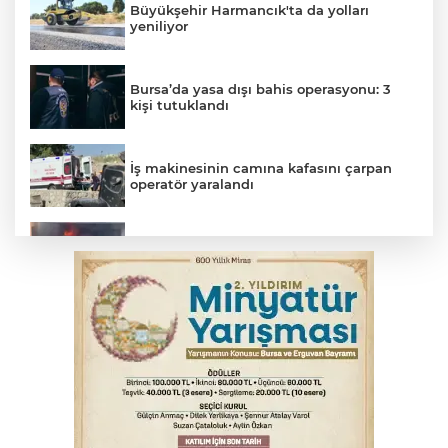
Büyükşehir Harmancık'ta da yolları
yeniliyor
Bursa’da yasa dışı bahis operasyonu: 3
kişi tutuklandı
İş makinesinin camına kafasını çarpan
operatör yaralandı
İnegöl’de yangın paniği! Apartmana
sıçrayan alevler söndürüldü
Palandöken: Vergi ve SGK borçlarına
yapılandırma fırsatı
Babasını ziyarete giderken kazada
hayatını kaybetti