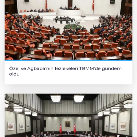
Özel ve Ağbaba’nın fezlekeleri TBMM’de gündem
oldu