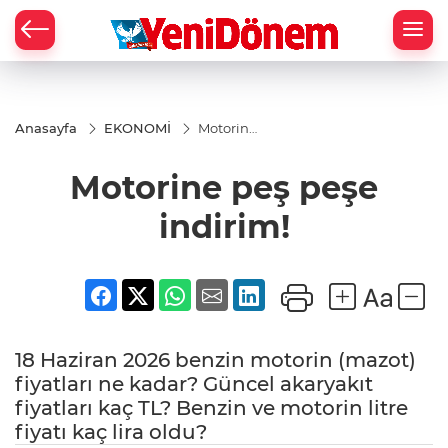
Zİ
Anasayfa
EKONOMİ
Motorine
peş peşe
indirim!
Motorine peş peşe
indirim!
18 Haziran 2026 benzin motorin (mazot)
fiyatları ne kadar? Güncel akaryakıt
fiyatları kaç TL? Benzin ve motorin litre
fiyatı kaç lira oldu?