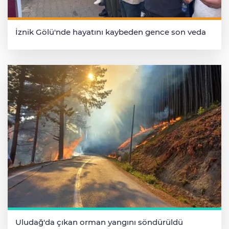
İznik Gölü'nde hayatını kaybeden gence son veda
Uludağ'da çıkan orman yangını söndürüldü