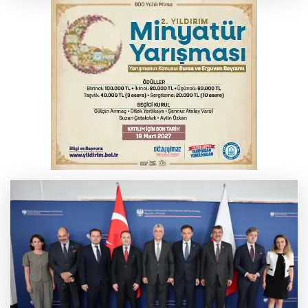
yansıyacak mı?
YENİ Parti Genel Başkanı Özel'den
Çerçeve Yasa yorumu
Serbest piyasada döviz fiyatları
Serbest piyasada altın fiyatları...