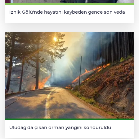
İznik Gölü'nde hayatını kaybeden gence son veda
Uludağ'da çıkan orman yangını söndürüldü