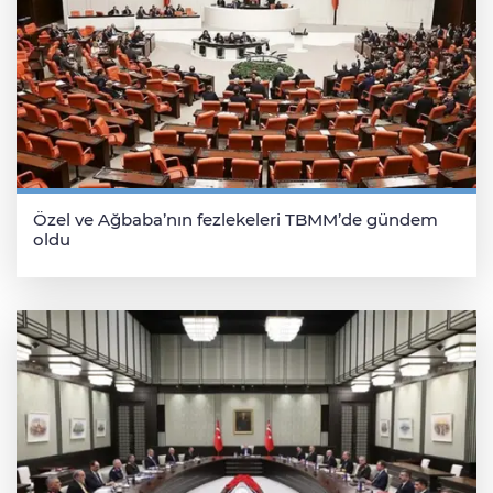
Özel ve Ağbaba’nın fezlekeleri TBMM’de gündem
oldu