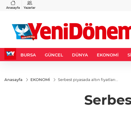
VND
GAU/TRY
3
%-0,22
0,0018
%0,32
6.660,55
%2,59
Anasayfa
Yazarlar
BURSA
GÜNCEL
DÜNYA
EKONOMİ
S
Anasayfa
EKONOMİ
Serbest piyasada altın fiyatları...
Serbest