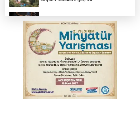
Yargıtay’dan primle çalışanlara müjde
TOFAŞ Basketbol'da sağlık kontrolleri
başladı
Bursa’da bugün hava nasıl olacak?
Osmangazi’de iş arayanlara destek