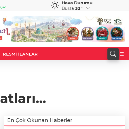
Hava Durumu
GBP
CHF
0,32
64,3468
%0,38
59,0083
%0,82
Bursa
32 °
RESMİ İLANLAR
tları...
En Çok Okunan Haberler