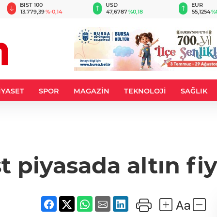
BIST 100
USD
EUR
13.779,39
%-0,14
47,6787
%0,18
55,1254
%
İYASET
SPOR
MAGAZİN
TEKNOLOJİ
SAĞLIK
 piyasada altın fiya