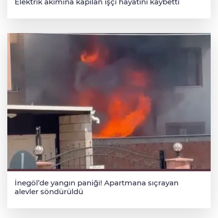
Elektrik akımına kapılan işçi hayatını kaybetti
İnegöl’de yangın paniği! Apartmana sıçrayan
alevler söndürüldü