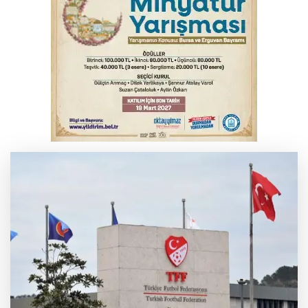
İznik Gölü kıyısında 70 milyon yıllık fosil
bulundu
Tarihi eser kaçakçısı Bursa'da sert kayaya
çarptı
THY temmuzda yolcu rekoru kırdı