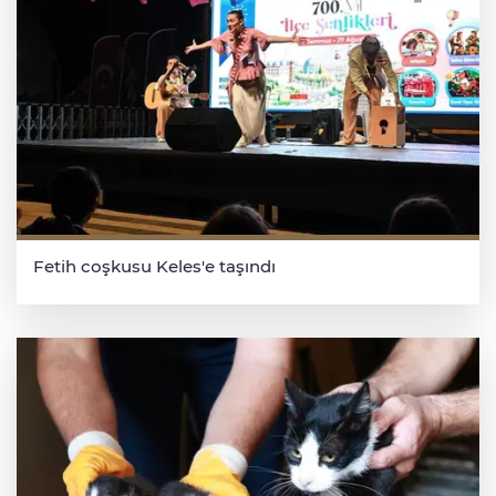
Fetih coşkusu Keles'e taşındı