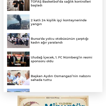
TOFAŞ Basketbol'da sağlık kontrolleri
başladı
2 katlı 24 kişilik işçi konteynerinde
yangın
Bursa'da yolcu otobüsünün çarptığı
kadın ağır yaralandı
Uludağ İçecek, 1. FC Nürnberg’in resmi
sponsoru oldu
Başkan Aydın Osmangazi’nin nabzını
sahada tuttu
Erguvan Bayramı minyatür sanatıyla
geleceğe taşınacak