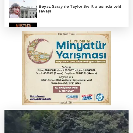
Beyaz Saray ile Taylor Swift arasında telif
savaşı
Bursa'da Mustafa Keser'den müzik ve
kahkaha dolu gece
İnegöl'de orman yangını; Havadan ve
karadan müdahale başlatıldı
Bursa'da binlerce kişi meteor yağmuru
için bir araya geldi
Bursa'da korkutan kazada 4 yaralı