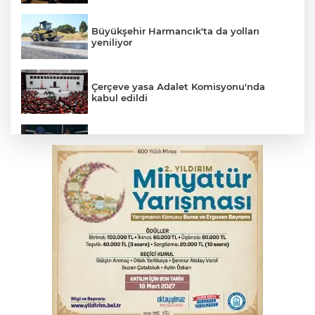
Büyükşehir Harmancık'ta da yolları
yeniliyor
Çerçeve yasa Adalet Komisyonu'nda
kabul edildi
Bursa’da yasa dışı bahis operasyonu: 3
kişi tutuklandı
İnegöl’de yangın paniği! Apartmana
sıçrayan alevler söndürüldü
Serbest piyasada döviz fiyatları
Otomobil kanala uçtu: 2 yaralı