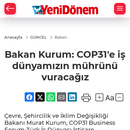
Zİ
Anasayfa
GÜNCEL
Bakan
Kurum:
COP31'e iş
Bakan Kurum: COP31'e iş
dünyamızın
mührünü
vuracağız
dünyamızın mührünü
vuracağız
Çevre, Şehircilik ve İklim Değişikliği
Bakanı Murat Kurum, COP31 Business
Forum-Türk İş Dünyası İstişare