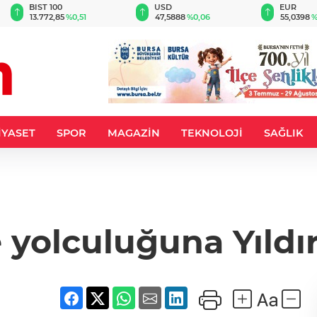
BIST 100
USD
EUR
13.772,85
%0,51
47,5888
%0,06
55,0398
%
İYASET
SPOR
MAGAZİN
TEKNOLOJİ
SAĞLIK
e yolculuğuna Yıldı