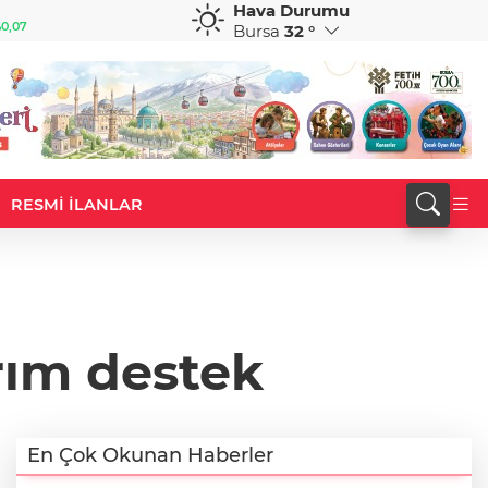
Hava Durumu
GBP
CHF
0,07
64,1840
%0,15
58,7824
%-0,24
Bursa
32 °
RESMİ İLANLAR
rım destek
En Çok Okunan Haberler