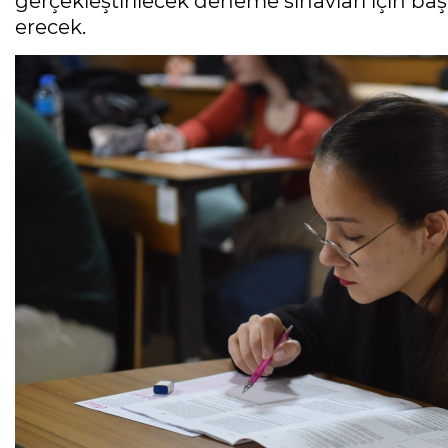
gerçekleştirilecek deneme sınavları için b
erecek.