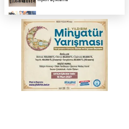
Suikast timinin son firarisinden kan
donduran ifade
Osmangazi’de yeşil alanlar titizlikle
korunuyor
Bursa'da tavuk çiftliğinde yangın
Bursa'da kontrolden çıkan araç orta
refüje çıktı