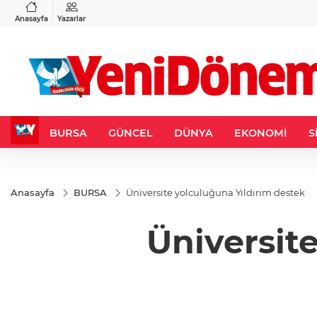
VND
GAU/TRY
6
%0,37
0,0018
%0,12
6.534,30
%0,59
Anasayfa
Yazarlar
BURSA
GÜNCEL
DÜNYA
EKONOMİ
S
Anasayfa
BURSA
Üniversite yolculuğuna Yıldırım destek
Üniversit