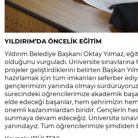
YILDIRIM’DA ÖNCELİK EĞİTİM
Yıldırım Belediye Başkanı Oktay Yılmaz, eğit
olduğunu vurguladı. Üniversite sınavlarına ha
projeler geliştirdiklerini belirten Başkan Yıl
hazırlamak için tüm imkanları seferber ediyo
gençlerimizin yanında olmayı sürdürüyoru
sürecindeki öğrencilerimize akademik başarı
elde edeceği başarılar, hem şehrimizin he
önemli kazanımlardan biridir. Gençlerin hede
sunmaya devam edeceğiz. Üniversite sınavl
yanındayız. Tüm öğrencilerimize şimdiden baş