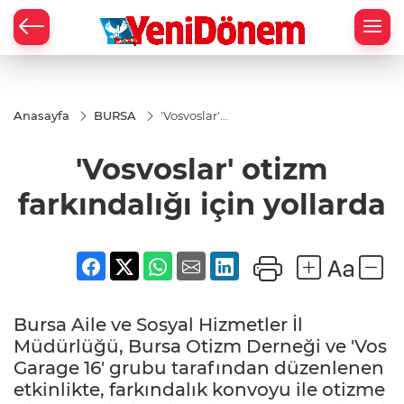
Zİ
Anasayfa
BURSA
'Vosvoslar'
otizm
farkındalığı
'Vosvoslar' otizm
için
yollarda
farkındalığı için yollarda
Bursa Aile ve Sosyal Hizmetler İl
Müdürlüğü, Bursa Otizm Derneği ve 'Vos
Garage 16' grubu tarafından düzenlenen
etkinlikte, farkındalık konvoyu ile otizme