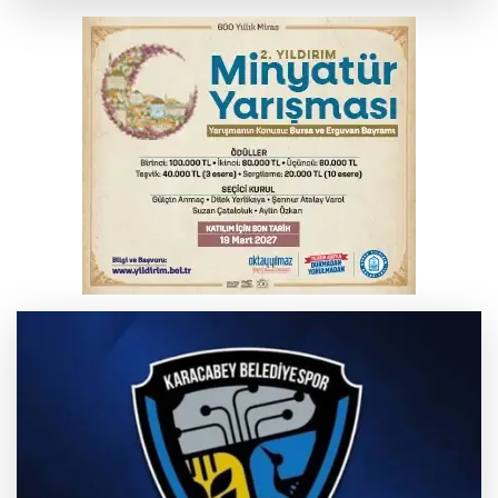
Yargıtay’dan primle çalışanlara müjde
Bakan Gürlek, Uğur Mumcu’nun ailesi ile
bir araya geldi
Serbest piyasada altın fiyatları...
Bursa’da bugün hava nasıl olacak?