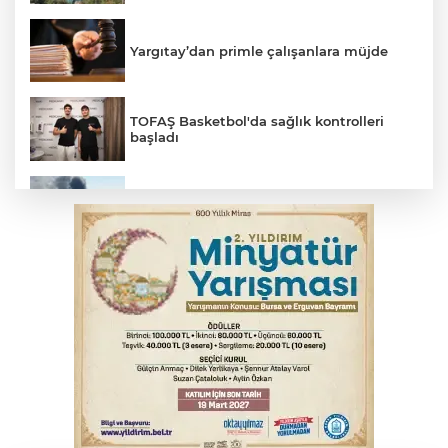
Yargıtay’dan primle çalışanlara müjde
TOFAŞ Basketbol'da sağlık kontrolleri
başladı
2 katlı 24 kişilik işçi konteynerinde
yangın
Polisin 'dur' ihtarına uymadı, ceza
duvarına tosladı
Bursa'da yolcu otobüsünün çarptığı
kadın ağır yaralandı
Uludağ İçecek, 1. FC Nürnberg’in resmi