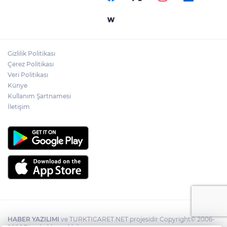
Gizlilik Politikası
Çerez Politikası
Veri Politikası
Künye
Kullanım Şartnamesi
İletişim
HABER YAZILIMI
ve TURKTICARET.NET projesidir Copyright© 2006-