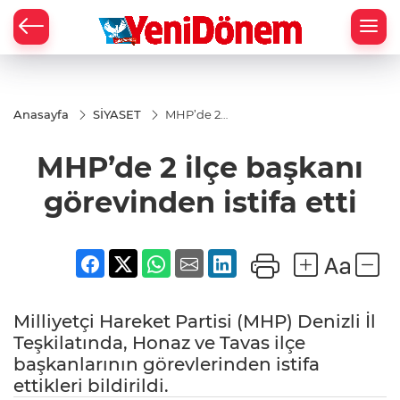
Zİ
Anasayfa
SİYASET
MHP’de 2
ilçe
başkanı
MHP’de 2 ilçe başkanı
görevinden
istifa etti
görevinden istifa etti
Milliyetçi Hareket Partisi (MHP) Denizli İl
Teşkilatında, Honaz ve Tavas ilçe
başkanlarının görevlerinden istifa
ettikleri bildirildi.