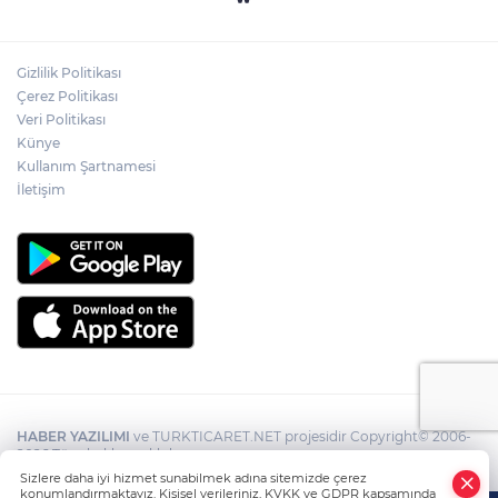
Gizlilik Politikası
Çerez Politikası
Veri Politikası
Künye
Kullanım Şartnamesi
İletişim
HABER YAZILIMI
ve TURKTICARET.NET projesidir Copyright© 2006-
2026 Tüm hakları saklıdır.
Sizlere daha iyi hizmet sunabilmek adına sitemizde çerez
konumlandırmaktayız. Kişisel verileriniz, KVKK ve GDPR kapsamında