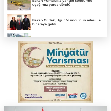
Bakan Yumaklı: 2 yangın söndürme
uçağımız yurda döndü
Bakan Gürlek, Uğur Mumcu’nun ailesi ile
bir araya geldi
Benzine dev indirim! Pompaya fiyatlarına
yansıyacak mı?
YENİ Parti Genel Başkanı Özel'den
Çerçeve Yasa yorumu
Serbest piyasada döviz fiyatları
Serbest piyasada altın fiyatları...