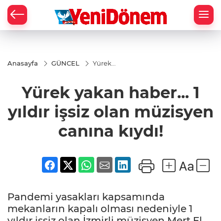
Zİ
Anasayfa
GÜNCEL
Yürek
yakan
haber... 1
Yürek yakan haber... 1
yıldır işsiz
olan
müzisyen
yıldır işsiz olan müzisyen
canına
kıydı!
canına kıydı!
Pandemi yasakları kapsamında
mekanların kapalı olması nedeniyle 1
yıldır işsiz olan İzmirli müzisyen Mert El,