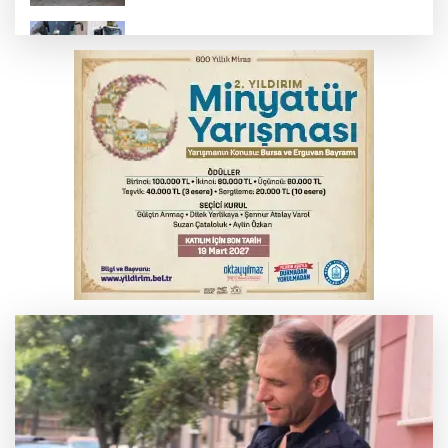
Bursa'da yolcu otobüsünün çarptığı
kadın ağır yaralandı
Uludağ İçecek, 1. FC Nürnberg’in resmi
sponsoru oldu
'Yeni nesil suç örgütlerine' dev operasyon
Erguvan Bayramı minyatür sanatıyla
geleceğe taşınacak