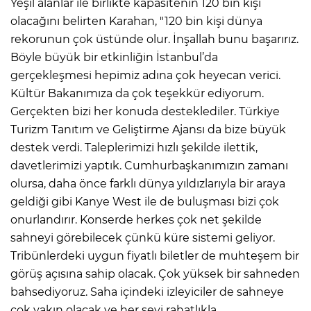
Yeşil alanlar ile birlikte kapasitenin 120 bin kişi
olacağını belirten Karahan, "120 bin kişi dünya
rekorunun çok üstünde olur. İnşallah bunu başarırız.
Böyle büyük bir etkinliğin İstanbul’da
gerçekleşmesi hepimiz adına çok heyecan verici.
Kültür Bakanımıza da çok teşekkür ediyorum.
Gerçekten bizi her konuda desteklediler. Türkiye
Turizm Tanıtım ve Geliştirme Ajansı da bize büyük
destek verdi. Taleplerimizi hızlı şekilde ilettik,
davetlerimizi yaptık. Cumhurbaşkanımızın zamanı
olursa, daha önce farklı dünya yıldızlarıyla bir araya
geldiği gibi Kanye West ile de buluşması bizi çok
onurlandırır. Konserde herkes çok net şekilde
sahneyi görebilecek çünkü küre sistemi geliyor.
Tribünlerdeki uygun fiyatlı biletler de muhteşem bir
görüş açısına sahip olacak. Çok yüksek bir sahneden
bahsediyoruz. Saha içindeki izleyiciler de sahneye
çok yakın olacak ve her şeyi rahatlıkla