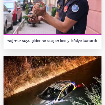
Yağmur suyu giderine sıkışan kediyi itfaiye kurtardı