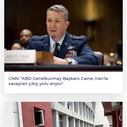
CNN: "ABD Genelkurmay Başkanı Caine, İran'la
savaştan çıkış yolu arıyor"