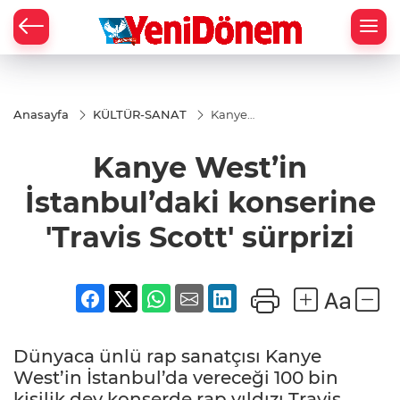
Zİ
Anasayfa
KÜLTÜR-SANAT
Kanye
West’in
İstanbul’daki
Kanye West’in
konserine
'Travis Scott'
sürprizi
İstanbul’daki konserine
'Travis Scott' sürprizi
Dünyaca ünlü rap sanatçısı Kanye
West’in İstanbul’da vereceği 100 bin
kişilik dev konserde rap yıldızı Travis