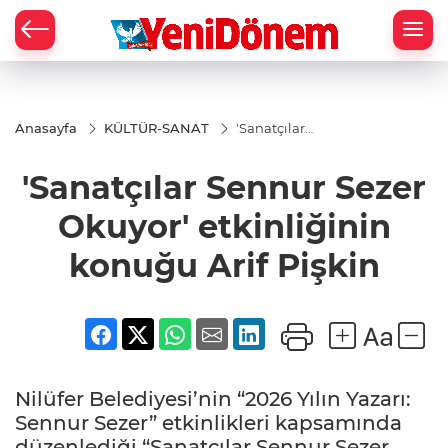
Zİ
Anasayfa
KÜLTÜR-SANAT
'Sanatçılar
Sennur
Sezer
'Sanatçılar Sennur Sezer
Okuyor'
etkinliğinin
konuğu Arif
Okuyor' etkinliğinin
Pişkin
konuğu Arif Pişkin
Nilüfer Belediyesi’nin “2026 Yılın Yazarı:
Sennur Sezer” etkinlikleri kapsamında
düzenlediği “Sanatçılar Sennur Sezer