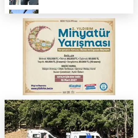
Osmangazi’de yeşil alanlar titizlikle
korunuyor
Başkan Dalgıç: Denizler halkındır
Bursa'da kontrolden çıkan araç orta
refüje çıktı
Bursa'da akıma kapılan mühendis ağır
yaralandı