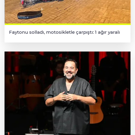
Faytonu solladı, motosikletle çarpıştı: 1 ağır yaralı