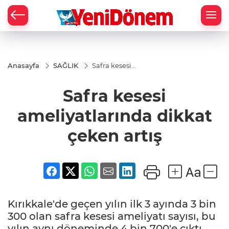
Zİ
Anasayfa
SAĞLIK
Safra kesesi
ameliyatlarında
dikkat çeken
Safra kesesi
artış
ameliyatlarında dikkat
çeken artış
Kırıkkale'de geçen yılın ilk 3 ayında 3 bin
300 olan safra kesesi ameliyatı sayısı, bu
yılın aynı döneminde 4 bin 700'e çıktı.