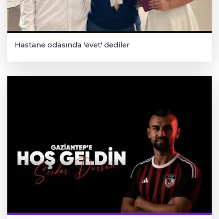
Hastane odasında 'evet' dediler