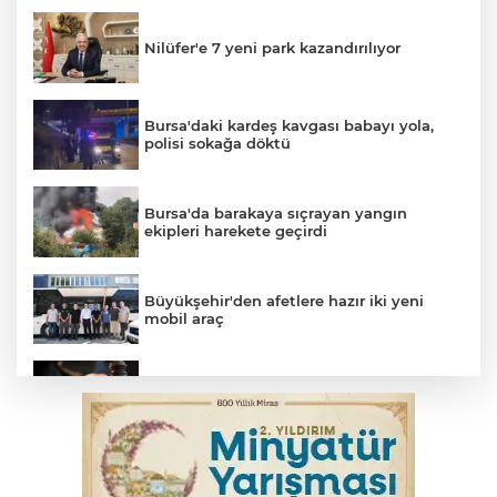
Nilüfer'e 7 yeni park kazandırılıyor
Bursa'daki kardeş kavgası babayı yola,
polisi sokağa döktü
Bursa'da barakaya sıçrayan yangın
ekipleri harekete geçirdi
Büyükşehir'den afetlere hazır iki yeni
mobil araç
Yargıtay’dan primle çalışanlara müjde
Bakan Gürlek, Uğur Mumcu’nun ailesi ile
bir araya geldi