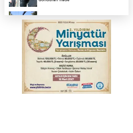
Osmangazi’de yeşil alanlar titizlikle
korunuyor
Bursa'da alkollü sürücü mahalleyi savaş
alanına çevirdi
Bursa'da tavuk çiftliğinde yangın
Bursa'da kontrolden çıkan araç orta
refüje çıktı