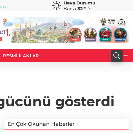
Hava Durumu
GBP
CHF
0,08
64,2038
%0,19
58,7643
%-0,28
Bursa
32 °
RESMİ İLANLAR
gücünü gösterdi
En Çok Okunan Haberler