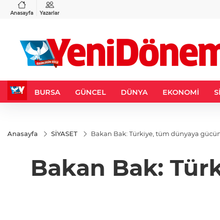
VND
GAU/TRY
6
%0,37
0,0018
%0,19
6.525,77
%0,46
Anasayfa
Yazarlar
BURSA
GÜNCEL
DÜNYA
EKONOMİ
S
Anasayfa
SİYASET
Bakan Bak: Türkiye, tüm dünyaya gücün
Bakan Bak: Tür