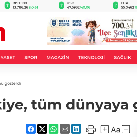
BIST 100
USD
EUR
13.786,26
%0,61
47,5932
%0,06
55,0462
%
İYASET
SPOR
MAGAZİN
TEKNOLOJİ
SAĞLIK
ü gösterdi
kiye, tüm dünyaya 