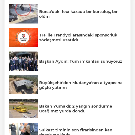
Bursa'daki feci kazada bir kurtuluş, bir
ölüm
TFF ile Trendyol arasındaki sponsorluk
sözleşmesi uzatıldı
Başkan Aydın: Tüm imkanları sunuyoruz
Büyükşehir'den Mudanya'nın altyapısına
güçlü yatırım
Bakan Yumaklı: 2 yangın söndürme
uçağımız yurda döndü
Suikast timinin son firarisinden kan
donduran ifade