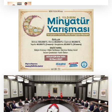
Bakan Gürlek, Uğur Mumcu’nun ailesi ile
bir araya geldi
Bursa'da alkollü sürücü mahalleyi savaş
alanına çevirdi
Serbest piyasada altın fiyatları...
Serbest piyasada döviz fiyatları