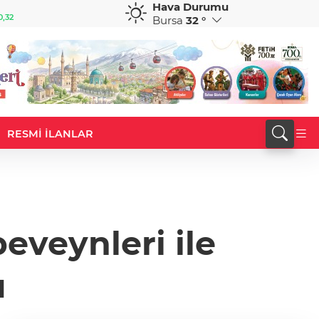
Hava Durumu
GBP
CHF
0,32
64,3468
%0,38
59,0083
%0,82
Bursa
32 °
RESMİ İLANLAR
eveynleri ile
u