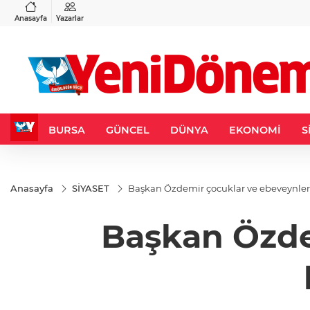
VND
GAU/TRY
3
%-0,22
0,0018
%0,32
6.660,55
%2,59
Anasayfa
Yazarlar
BURSA
GÜNCEL
DÜNYA
EKONOMİ
S
Anasayfa
SİYASET
Başkan Özdemir çocuklar ve ebeveynler
Başkan Özdem