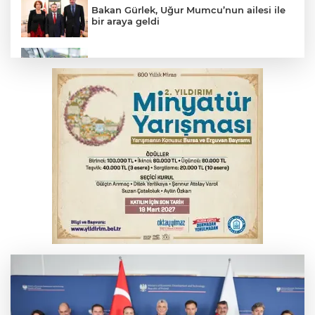
Bakan Gürlek, Uğur Mumcu’nun ailesi ile
bir araya geldi
Benzine dev indirim! Pompaya fiyatlarına
yansıyacak mı?
YENİ Parti Genel Başkanı Özel'den
Çerçeve Yasa yorumu
Serbest piyasada döviz fiyatları
Serbest piyasada altın fiyatları...