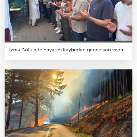
İznik Gölü'nde hayatını kaybeden gence son veda