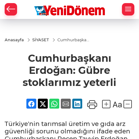
Zİ
Anasayfa
SİYASET
Cumhurbaşkanı
Erdoğan: Gübre
stoklarımız
Cumhurbaşkanı
yeterli
Erdoğan: Gübre
stoklarımız yeterli
Türkiye'nin tarımsal üretim ve gıda arz
güvenliği sorunu olmadığını ifade eden
Cumhurbaşkanı Recep Tayyip Erdoğan,