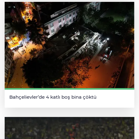
Bahçelievler’de 4 katlı boş bina çöktü