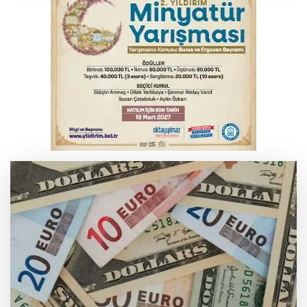
Bursa'da tavuk çiftliğinde yangın
Bursa'da kontrolden çıkan araç orta
refüje çıktı
Bursa'da akıma kapılan mühendis ağır
yaralandı