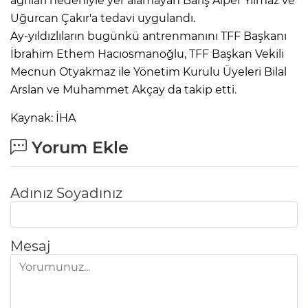
ağrıları nedeniyle yer alamayan Barış Alper Yılmaz ve
Uğurcan Çakır'a tedavi uygulandı.
Ay-yıldızlıların bugünkü antrenmanını TFF Başkanı
İbrahim Ethem Hacıosmanoğlu, TFF Başkan Vekili
Mecnun Otyakmaz ile Yönetim Kurulu Üyeleri Bilal
Arslan ve Muhammet Akçay da takip etti.
Kaynak: İHA
Yorum Ekle
Adınız Soyadınız
Mesaj