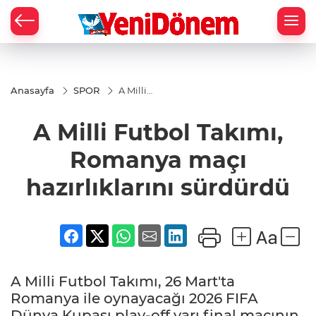
Zİ
Anasayfa
SPOR
A Milli
Futbol
Takımı,
A Milli Futbol Takımı,
Romanya
maçı
hazırlıklarını
Romanya maçı
sürdürdü
hazırlıklarını sürdürdü
A Milli Futbol Takımı, 26 Mart'ta
Romanya ile oynayacağı 2026 FIFA
Dünya Kupası play-off yarı final maçının