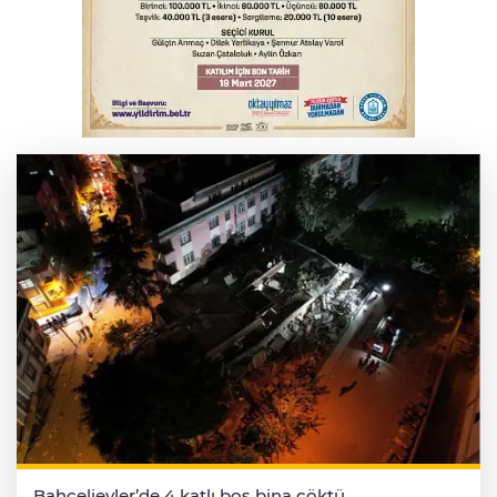
Bursa’da bugün hava nasıl olacak?
Bursa'da kontrolden çıkan araç orta
refüje çıktı
Bahçelievler’de 4 katlı boş bina çöktü