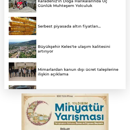
Karadeniz'in Doğa Harikalarında Üç
Günlük Muhteşem Yolculuk
Serbest piyasada altın fiyatları...
Büyükşehir Keles'te ulaşım kalitesini
artırıyor
Mimarlardan kanun dışı ücret taleplerine
ilişkin açıklama
Başkan Aydın: Tüm imkanları sunuyoruz
Başkan Dalgıç: Denizler halkındır