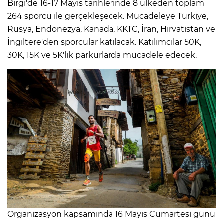
Birgi'de 16-17 Mayıs tarihlerinde 8 ülkeden toplam
264 sporcu ile gerçekleşecek. Mücadeleye Türkiye,
Rusya, Endonezya, Kanada, KKTC, İran, Hırvatistan ve
İngiltere'den sporcular katılacak. Katılımcılar 50K,
30K, 15K ve 5K'lık parkurlarda mücadele edecek.
Organizasyon kapsamında 16 Mayıs Cumartesi günü