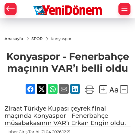
Zİ
Anasayfa
SPOR
Konyaspor -
Fenerbahçe
maçının
Konyaspor - Fenerbahçe
VAR’ı belli
oldu
maçının VAR’ı belli oldu
Ziraat Türkiye Kupası çeyrek final
maçında Konyaspor - Fenerbahçe
müsabakasının VAR’ı Erkan Engin oldu.
Haber Giriş Tarihi: 21.04.2026 12:21