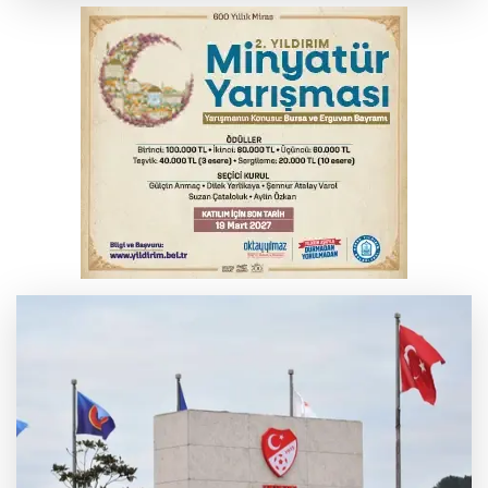
Erguvan Bayramı minyatür sanatıyla
geleceğe taşınacak
İznik Gölü kıyısında 70 milyon yıllık fosil
bulundu
Tarihi eser kaçakçısı Bursa'da sert kayaya
çarptı
THY temmuzda yolcu rekoru kırdı