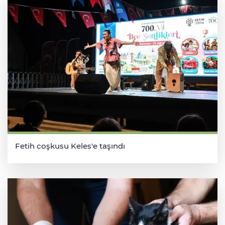
Fetih coşkusu Keles'e taşındı