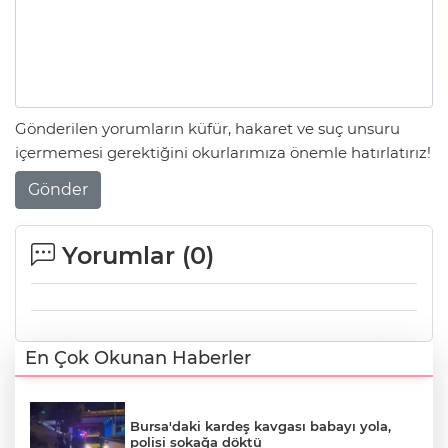
Gönderilen yorumların küfür, hakaret ve suç unsuru
içermemesi gerektiğini okurlarımıza önemle hatırlatırız!
Gönder
Yorumlar (
0
)
En Çok Okunan Haberler
Bursa'daki kardeş kavgası babayı yola,
polisi sokağa döktü