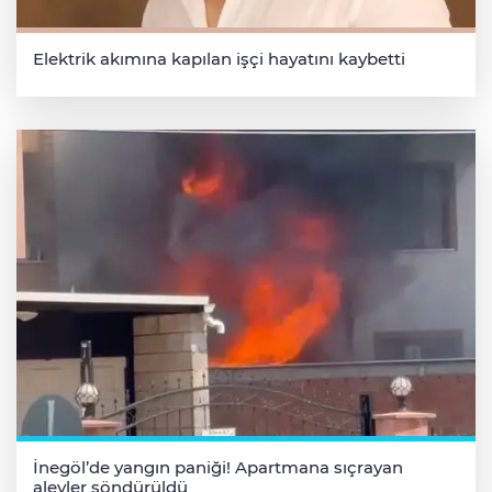
Elektrik akımına kapılan işçi hayatını kaybetti
İnegöl’de yangın paniği! Apartmana sıçrayan
alevler söndürüldü