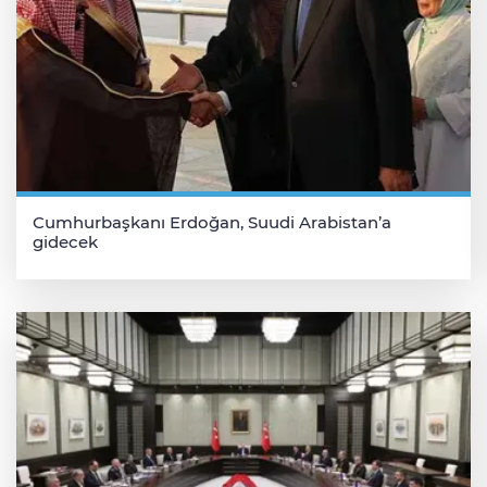
Cumhurbaşkanı Erdoğan, Suudi Arabistan’a
gidecek