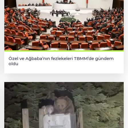
Özel ve Ağbaba’nın fezlekeleri TBMM’de gündem
oldu