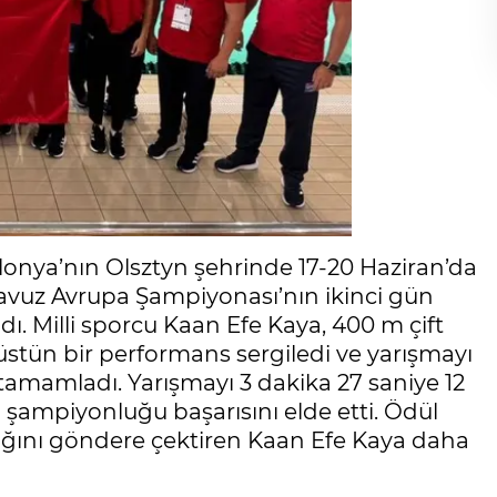
olonya’nın Olsztyn şehrinde 17-20 Haziran’da
avuz Avrupa Şampiyonası’nın ikinci gün
ı. Milli sporcu Kaan Efe Kaya, 400 m çift
ı üstün bir performans sergiledi ve yarışmayı
tamamladı. Yarışmayı 3 dakika 27 saniye 12
a şampiyonluğu başarısını elde etti. Ödül
yrağını göndere çektiren Kaan Efe Kaya daha