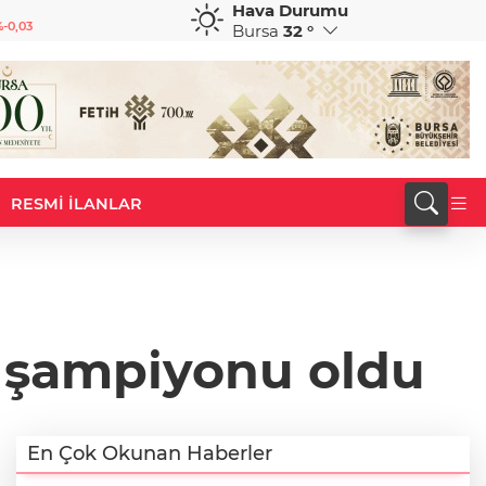
Hava Durumu
GBP
CHF
CAD
64,1876
%0,07
58,6686
%0,20
34,0078
%0,17
Bursa
32 °
RESMİ İLANLAR
a şampiyonu oldu
En Çok Okunan Haberler