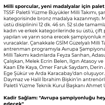
Milli sporcular, yeni madalyalar için pale
TSSF Paletli Yüzme Büyükler Milli Takımı, 
kategorisinde bronz madalya kazanmıştı. Mi
üstü disiplinini 12 dk. 46 sn. 52 sl.de tama
kadın ve erkek kategorilerinde su üstü, çift 
yapılan ve yarın sona erecek şampiyonluk 
vuracaklar. Çanakkale GSİM Güzelyalı Milli
antrenman programıyla Avrupa Şampiyonası
Milli Takımı kadınlarda Feyza Sarıhan, Ada
Çalışkan, Melek Ecrin Belen, Ilgın Atasoy ve
Kaan Efe Kaya, Ömer Faruk Saydam, Derin A
Ege Şükür ve Arda Karacabay’dan oluşuyor. 
Daymaz ve Halil İbrahim Bişkin’in antrenörl
Paletli Yüzme Teknik Kurul Başkanı Ahmet Us
Kadir Sağlam: "Avrupa şampiyonluğu he
edecek"