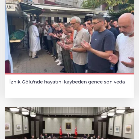
İznik Gölü'nde hayatını kaybeden gence son veda