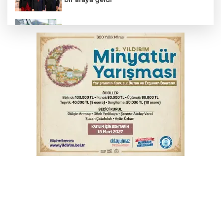
Benzine dev indirim! Pompaya fiyatlarına
yansıyacak mı?
YENİ Parti Genel Başkanı Özel'den
Çerçeve Yasa yorumu
Serbest piyasada döviz fiyatları
Serbest piyasada altın fiyatları...