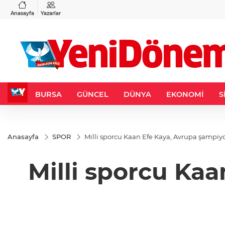
VND
GAU/TRY
BIST 100
0,0018
%0,16
6.524,87
%0,50
13.798,82
%0,7
Anasayfa
Yazarlar
BURSA
GÜNCEL
DÜNYA
EKONOMİ
S
Anasayfa
SPOR
Milli sporcu Kaan Efe Kaya, Avrupa şampiy
Milli sporcu Ka