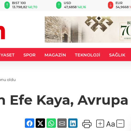
USD
EUR
0
47,6858
%0,16
54,9668
%-0,03
İYASET
SPOR
MAGAZİN
TEKNOLOJİ
SAĞLIK
onu oldu
an Efe Kaya, Avrup