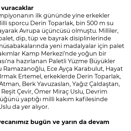
t vuracaklar
şampiyonanın ilk gününde yine erkekler
lli sporcu Derin Toparlak, bin 500 m su
mlayarak Avrupa üçüncüsü olmuştu. Milliler,
palet, dip, tüp ve bayrak disiplinlerinde
müsabakalarında yeni madalyalar için palet
 Takımlar Kamp Merkezi’nde yoğun bir
’na hazırlanan Paletli Yüzme Büyükler
su Ramazanoğlu, Ece Ayça Karabulut, Hayat
 Irmak Ertemel, erkeklerde Derin Toparlak,
tman, Berk Yavuzaslan, Yağız Çaldaştan,
Reşit Çevir, Ömer Miraç Uslu, Devrim
üğünü yaptığı milli kakım kafilesinde
lu da yer alıyor.
yecanımız bugün ve yarın da devam