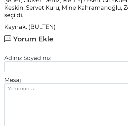
Şener, Gülver Deniz, Mehtap Esen, Ali Ekbe
Keskin, Servet Kuru, Mine Kahramanoğlu, Ze
seçildi.
Kaynak: (BÜLTEN)
Yorum Ekle
Adınız Soyadınız
Mesaj