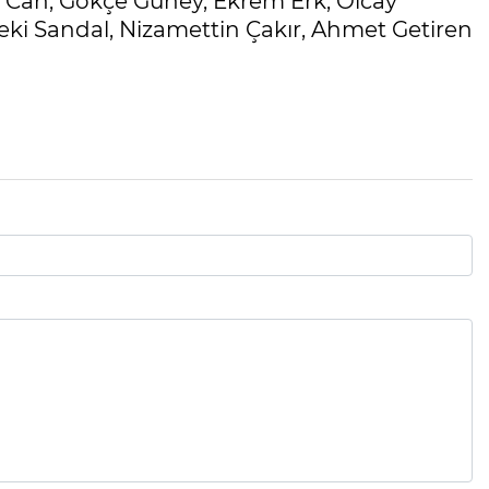
r Can, Gökçe Güney, Ekrem Erk, Olcay
ki Sandal, Nizamettin Çakır, Ahmet Getiren