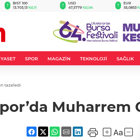
BIST 100
USD
EUR
13.703,13
%0,11
47,5779
%0,04
55,0853
%
İYASET
SPOR
MAGAZİN
TEKNOLOJİ
SAĞLIK
n tazeledi
spor’da Muharrem 