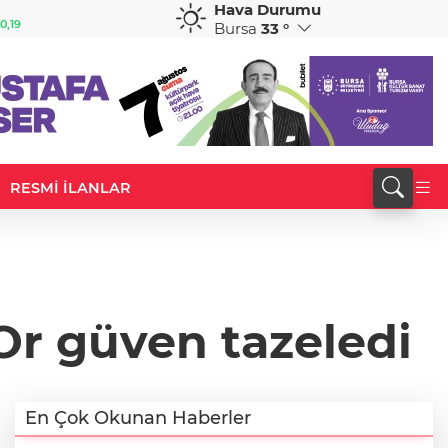
Hava Durumu
GBP
CHF
0,19
64,2217
%0,22
58,9784
%0,11
Bursa
33 °
RESMİ İLANLAR
Or güven tazeledi
En Çok Okunan Haberler