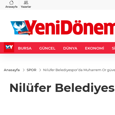
VND
GAU/TRY
6
%0,37
0,0018
%0,15
6.542,66
%0,72
Anasayfa
Yazarlar
BURSA
GÜNCEL
DÜNYA
EKONOMİ
S
Anasayfa
SPOR
Nilüfer Belediyespor’da Muharrem Or güve
Nilüfer Belediye