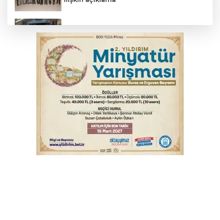
Başkan Aydın: Tüm imkanları sunuyoruz
Başkan Dalgıç: Denizler halkındır
Bursa’da bugün hava nasıl olacak?
Bursa'da kontrolden çıkan araç orta
refüje çıktı