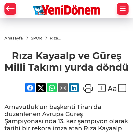
Zİ
Anasayfa
SPOR
Rıza
Kayaalp
ve
Rıza Kayaalp ve Güreş
Güreş
Milli
Takımı
Milli Takımı yurda döndü
yurda
döndü
Arnavutluk'un başkenti Tiran'da
düzenlenen Avrupa Güreş
Şampiyonası'nda 13. kez şampiyon olarak
tarihi bir rekora imza atan Rıza Kayaalp