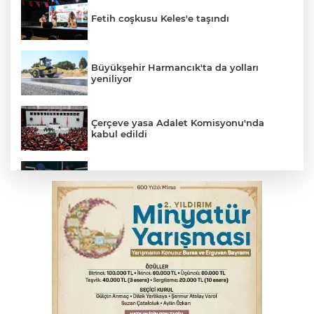
Fetih coşkusu Keles'e taşındı
Büyükşehir Harmancık'ta da yolları
yeniliyor
Çerçeve yasa Adalet Komisyonu'nda
kabul edildi
Bursa’da yasa dışı bahis operasyonu: 3
kişi tutuklandı
İnegöl’de yangın paniği! Apartmana
sıçrayan alevler söndürüldü
Serbest piyasada döviz fiyatları