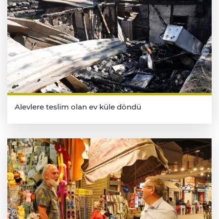
Alevlere teslim olan ev küle döndü