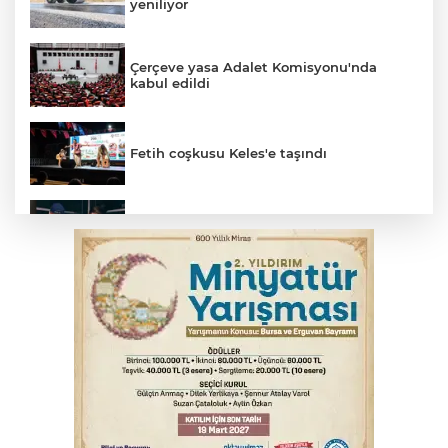
yeniliyor
Çerçeve yasa Adalet Komisyonu'nda
kabul edildi
Fetih coşkusu Keles'e taşındı
Bursa’da yasa dışı bahis operasyonu: 3
kişi tutuklandı
İnegöl’de yangın paniği! Apartmana
sıçrayan alevler söndürüldü
Elektrik akımına kapılan işçi hayatını
kaybetti