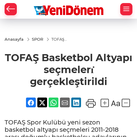
Zİ
Anasayfa
SPOR
TOFAŞ
Basketbol
Altyapı
TOFAŞ Basketbol Altyapı
seçmelerı̇
gerçekleştirildi
seçmelerı̇
gerçekleştirildi
TOFAŞ Spor Kulübü yeni sezon
basketbol altyapı seçmeleri 2011-2018