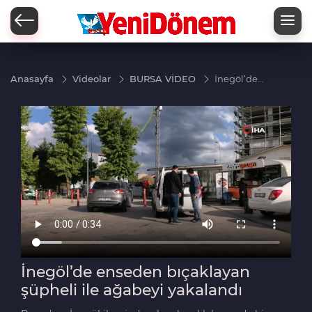
Zİ
Anasayfa
Videolar
BURSA VİDEO
İnegöl’de
enseden
bıçaklayan
şüpheli ile
ağabeyi
yakalandı
İnegöl’de enseden bıçaklayan
şüpheli ile ağabeyi yakalandı