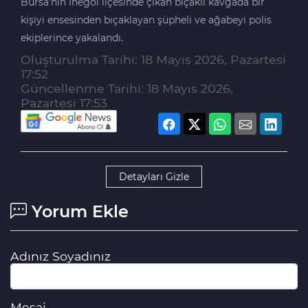
Bursa’nın İnegöl ilçesinde çıkan bıçaklı kavgada bir
kişiyi ensesinden bıçaklayan şüpheli ve ağabeyi polis
ekiplerince yakalandı.
Oluşturulma Tarihi: 18 Mayıs 2026, Pazartesi
17:52
Güncellenme Tarihi: 18 Mayıs 2026,
Pazartesi 17:53
Detayları Gizle
Yorum Ekle
Adınız Soyadınız
Mesaj