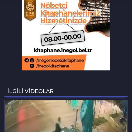
Tarihi eser kaçakçısı Bursa'da sert
kayaya çarptı
‘Hayat 112 Acil’ mobil uygulaması
kamu spotu yayında
Bursa ekonomisinde tarihi dönüşüm
hamlesi resmen başladı
Bursa'da alkollü sürücü mahalleyi
savaş alanına çevirdi
İLGİLİ VİDEOLAR
Bursa'daki feci kazada bir kurtuluş, bir
ölüm