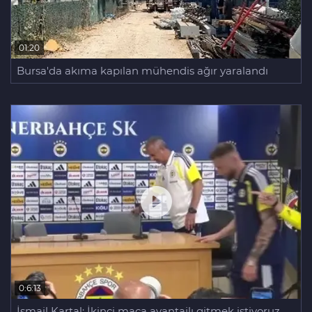
01:20
Bursa'da akıma kapılan mühendis ağır yaralandı
0:6:13
İsmail Kartal: İkinci maça avantajlı gitmek istiyoruz