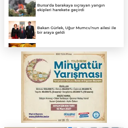
Bursa'da barakaya sıçrayan yangın
ekipleri harekete geçirdi
Bakan Gürlek, Uğur Mumcu’nun ailesi ile
bir araya geldi
Serbest piyasada altın fiyatları...
Yargıtay’dan primle çalışanlara müjde
Osmangazi’de iş arayanlara destek
Bursa’da bugün hava nasıl olacak?