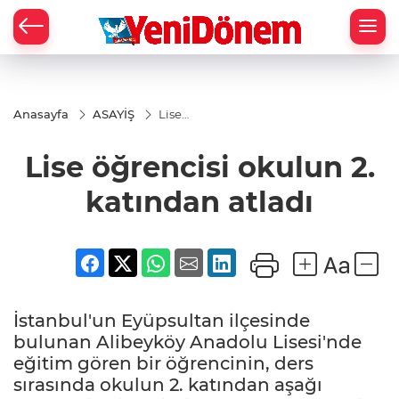
Zİ
Anasayfa
ASAYİŞ
Lise
öğrencisi
okulun 2.
Lise öğrencisi okulun 2.
katından
atladı
katından atladı
İstanbul'un Eyüpsultan ilçesinde
bulunan Alibeyköy Anadolu Lisesi'nde
eğitim gören bir öğrencinin, ders
sırasında okulun 2. katından aşağı