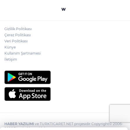
Gizlilik Politikası
Çerez Politikası
Veri Politikası
Künye
Kullanım Şartnamesi
İletişim
HABER YAZILIMI
ve TURKTICARET.NET projesidir Copyright© 2006-
2026 Tüm hakları saklıdır.